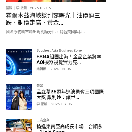
國際
李 振麟
-
2026-08-06
霍爾木茲海峽談判露曙光｜油價連三
跌、銅價走高、黃金...
國際原物料市場出現明顯分化。隨著美國與伊...
Southest Asia Business Zone
ESMA組團出海！金品企業將率
AOI機器視覺實力亮...
編輯部
-
2026-08-05
娛樂
孟庭葦35週年巡演勇奪三項國際
大獎 戴利玲：讓世...
李 振麟
-
2026-08-05
工商企業
搶進東南亞高成長市場！合順永