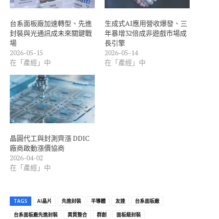
台系面板廠加速轉型、先進
生成式AI應用營收爆發、三
封裝與光通訊成未來關鍵戰
年暴增32倍成非遊戲市場成
場
長引擎
2026-05-15
2026-05-14
在「產經」中
在「產經」中
晶圓代工與封測齊漲 DDIC
廠商啟動漲價協商
2026-04-02
在「產經」中
TAGS
AI晶片
先進封裝
半導體
友達
台系面板廠
台系面板廠先進封裝
異質整合
群創
面板級封裝