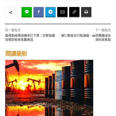
前一篇貼文
下一篇貼文
最壞氣候情境機率已下降｜巴黎協議
黃仁勳抵台行程滿檔、AI供應鏈成台
目標恐愈來愈難達成
灣科技焦點
閱讀最新