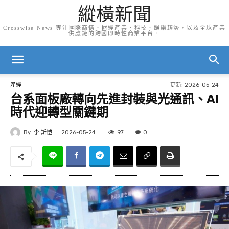
縱橫新聞
Crosswise News 專注國際商情、財經產業、科技、娛樂趨勢，以及全球產業
供應鏈的跨國即時性商業平台。
更新:
2026-05-24
產經
台系面板廠轉向先進封裝與光通訊、AI
時代迎轉型關鍵期
By
李 訢愷
97
2026-05-24
0