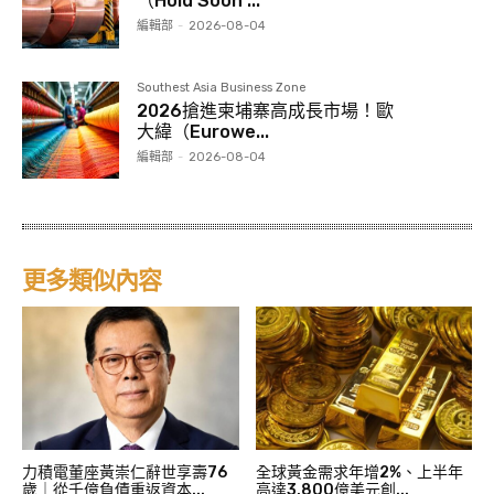
（Hold Soon ...
編輯部
-
2026-08-04
Southest Asia Business Zone
2026搶進柬埔寨高成長市場！歐
大緯（Eurowe...
編輯部
-
2026-08-04
更多類似內容
力積電董座黃崇仁辭世享壽76
全球黃金需求年增2%、上半年
歲｜從千億負債重返資本...
高達3,800億美元創...