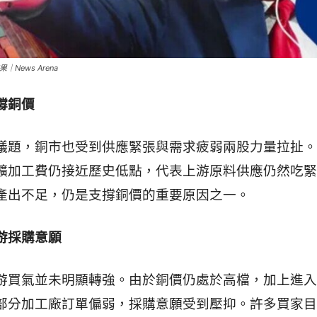
News Arena
撐銅價
議題，銅市也受到供應緊張與需求疲弱兩股力量拉扯。
礦加工費仍接近歷史低點，代表上游原料供應仍然吃緊
產出不足，仍是支撐銅價的重要原因之一。
游採購意願
游買氣並未明顯轉強。由於銅價仍處於高檔，加上進入
部分加工廠訂單偏弱，採購意願受到壓抑。許多買家目