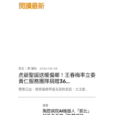
閱讀最新
政治
鄭 儷絲
-
2026-08-08
虎爺聖誕送暖偏鄉！王春梅率立委
黃仁服務團隊捐贈36...
響應公益、關懷偏鄉學童及弱勢家庭，立法委...
健康
胸腔病院AI機器人「凱比」