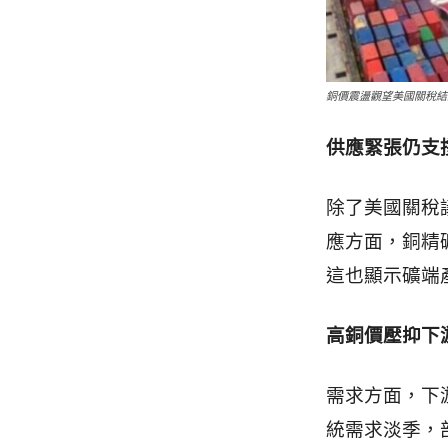
銅價震盪觀望美國關稅結果｜
供應緊張仍支
除了美國關稅
應方面，銅精
這也顯示礦端
高銅價壓抑下
需求方面，下
統需求淡季，