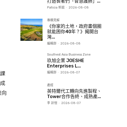
打造長者們「智慧護肺」...
Paticia 昕庭
-
2026-08-08
專欄見解
《你家的土地，政府畫個圈
就能困你40年？》揭開台
灣...
編輯部
-
2026-08-08
Southest Asia Business Zone
玖旭企業 JOESHE
Enterprises L...
編輯部
-
2026-08-07
課
成
產經
英特爾代工轉向先進製程、
流向
Tower合作告終、成熟產...
李 訢愷
-
2026-08-07