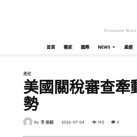
Crosswis
首頁
獨家
國際
NEWS
產經
產經
美國關稅審查牽
勢
By
李 振麟
193
0
2026-07-04