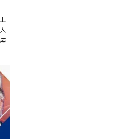
上
人
謹