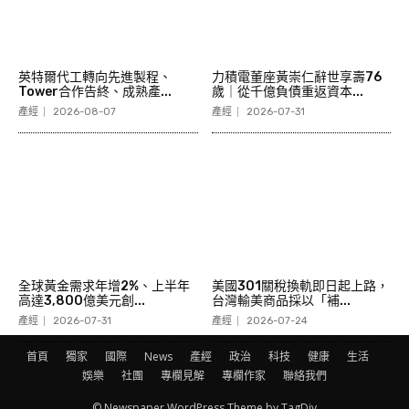
英特爾代工轉向先進製程、
力積電董座黃崇仁辭世享壽76
Tower合作告終、成熟產...
歲｜從千億負債重返資本...
產經
2026-08-07
產經
2026-07-31
全球黃金需求年增2%、上半年
美國301關稅換軌即日起上路，
高達3,800億美元創...
台灣輸美商品採以「補...
產經
2026-07-31
產經
2026-07-24
首頁
獨家
國際
News
產經
政治
科技
健康
生活
娛樂
社團
專欄見解
專欄作家
聯絡我們
© Newspaper WordPress Theme by TagDiv