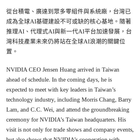
從台積電、廣達到眾多零組件與系統廠，台灣已
成為全球AI基礎建設不可或缺的核心基地。隨著
推理AI、代理式AI與新一代AI平台加速發展，台
灣科技產業未來仍將站在全球AI浪潮的關鍵位
置。
NVIDIA CEO Jensen Huang arrived in Taiwan
ahead of schedule. In the coming days, he is
expected to meet with key leaders in Taiwan’s
technology industry, including Morris Chang, Barry
Lam, and
C.C. Wei, and attend the groundbreaking
ceremony for NVIDIA’s Taiwan headquarters.
His
visit is not only for trade shows and company events,
but also shows that NVIDIA’s cooperation with