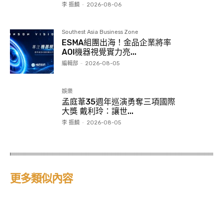
李 振麟
-
2026-08-06
Southest Asia Business Zone
ESMA組團出海！金品企業將率
AOI機器視覺實力亮...
編輯部
-
2026-08-05
娛樂
孟庭葦35週年巡演勇奪三項國際
大獎 戴利玲：讓世...
李 振麟
-
2026-08-05
更多類似內容