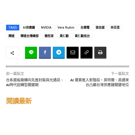
TAGS
AI供應鏈
NVIDIA
Vera Rubin
台積電
張忠謀
林百里
輝達
輝達台灣總部
魏哲家
黃仁勳
黃仁勳抵台
前一篇貼文
下一篇貼文
台系面板廠轉向先進封裝與光通訊、
AI 運算進入新階段，英特爾、高通來
AI時代迎轉型關鍵期
台凸顯台灣供應鏈關鍵地位
閱讀最新