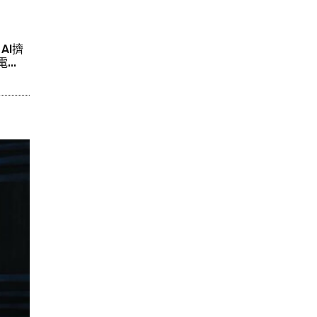
AI擠
..