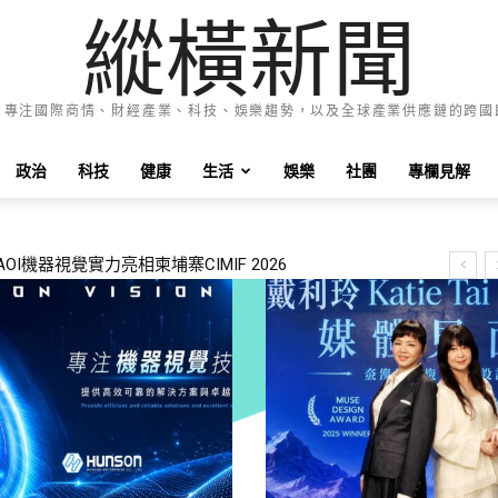
縱橫新聞
e News 專注國際商情、財經產業、科技、娛樂趨勢，以及全球產業供應鏈的跨
政治
科技
健康
生活
娛樂
社團
專欄見解
際大獎 戴利玲：讓世界看見臺灣演唱會的情感力量