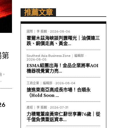
推薦文章
國際
李 振麟
-
2026-08-06
霍爾木茲海峽談判露曙光｜油價連三
跌、銅價走高、黃金...
場第
Southest Asia Business Zone
編輯部
-
2026-08-05
ESMA組團出海！金品企業將率AOI
機器視覺實力亮...
倍，
.
工商企業
編輯部
-
2026-08-04
搶進東南亞高成長市場！合順永
（Hold Soon ...
26
產經
李 振麟
-
2026-07-31
力積電董座黃崇仁辭世享壽76歲｜從
千億負債重返資本...