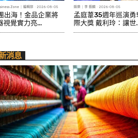
siness Zone
編輯部
-
2026-08-05
娛樂
李 振麟
-
2026-08-05
組團出海！金品企業將
孟庭葦35週年巡演勇
器視覺實力亮...
際大獎 戴利玲：讓世..
新消息