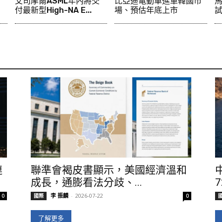
，
艾司摩爾ASML年內將交
比亞迪電動車進軍韓國市
馬
付最新型High-NA E...
場、預估年底上市
連
聯準會褐皮書顯示，美國經濟溫和
成長，通膨看法分歧、...
李 振麟
-
2026-07-22
0
國際
0
了解更多