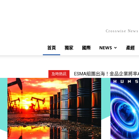
Crosswis
首頁
獨家
國際
NEWS
產經
孟庭葦35週年巡演勇奪三項國
及時熱訊