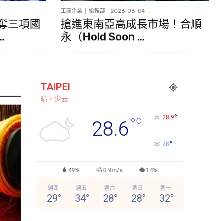
工商企業
編輯部
-
2026-08-04
奪三項國
搶進東南亞高成長市場！合順
.
永（Hold Soon ...
TAIPEI
晴，少云
°
28.9
°
C
28.6
°
28
49%
0.9m/s
14%
週四
週五
週六
週日
週一
29
°
34
°
28
°
28
°
32
°