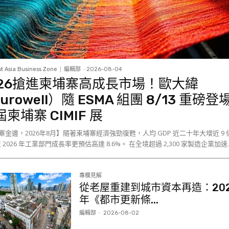
t Asia Business Zone
編輯部
-
2026-08-04
026搶進柬埔寨高成長市場！歐大緯
urowell）隨 ESMA 組團 8/13 重磅登
屆柬埔寨 CIMIF 展
寨金邊，2026年8月】隨著柬埔寨經濟強勁復甦，人均 GDP 近二十年大增近 9 
 至 2026 年工業部門成長率更預估高達 8.6%。 在全境超過 2,300 家製造企業加速..
專欄見解
從老屋重建到城市資本再造：20
年《都市更新條...
編輯部
-
2026-08-02