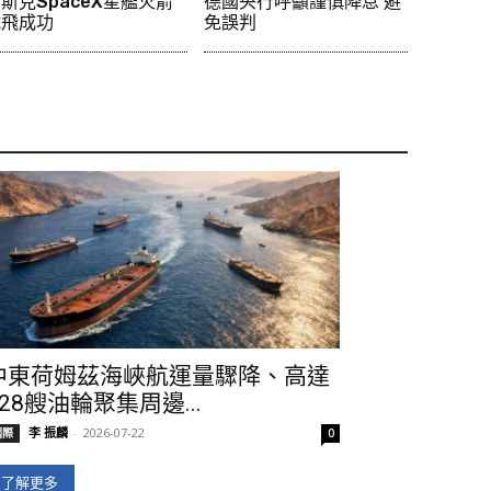
斯克SpaceX星艦火箭
德國央行呼籲謹慎降息 避
試飛成功
免誤判
中東荷姆茲海峽航運量驟降、高達
728艘油輪聚集周邊...
李 振麟
-
2026-07-22
國際
0
了解更多