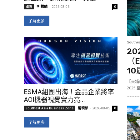
李 振麟
-
2026-08-06
國際
0
了解更多
Southes
2
（E
10
【柬埔
2025
ESMA組團出海！金品企業將率
AOI機器視覺實力亮...
編輯部
-
2026-08-05
Southest Asia Business Zone
0
了解更多