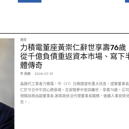
產經
力積電董座黃崇仁辭世享壽76歲
從千億負債重返資本市場、寫下
體傳奇
李 振麟
-
2026-07-31
晶圓代工業者力積電，今（31）日晚間發布重大訊息，證實董事長
仁於今日中午因心肺衰竭，在家睡夢中安詳離世，享壽76歲。公
現階段將由副董事長 謝再居依法代理董事長職務，後續人事安排
告。...