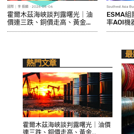
國際
李 振麟
-
2026-08-06
Southest Asia Bu
霍爾木茲海峽談判露曙光｜油
ESMA
價連三跌、銅價走高、黃金...
率AOI機
最
熱門文章
霍爾木茲海峽談判露曙光｜油價
連三跌、銅價走高、黃金...