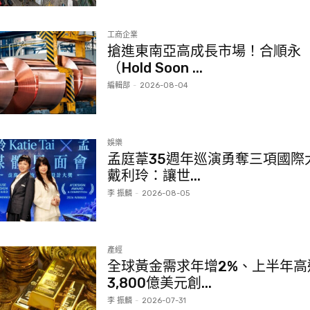
工商企業
搶進東南亞高成長市場！合順永
（Hold Soon ...
編輯部
-
2026-08-04
娛樂
孟庭葦35週年巡演勇奪三項國際
戴利玲：讓世...
李 振麟
-
2026-08-05
產經
全球黃金需求年增2%、上半年高
3,800億美元創...
李 振麟
-
2026-07-31