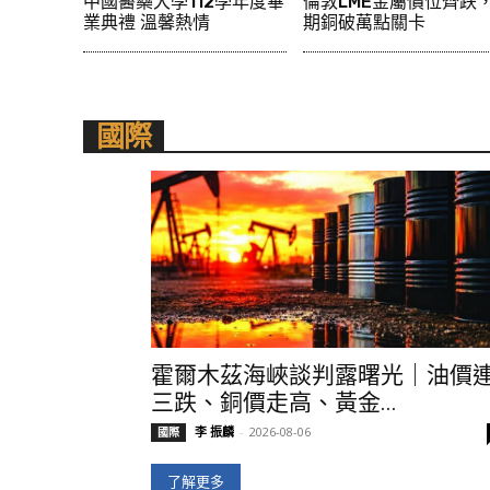
中國醫藥大學112學年度畢
倫敦LME金屬價位齊跌
業典禮 溫馨熱情
期銅破萬點關卡
國際
霍爾木茲海峽談判露曙光｜油價
三跌、銅價走高、黃金...
李 振麟
-
2026-08-06
國際
了解更多