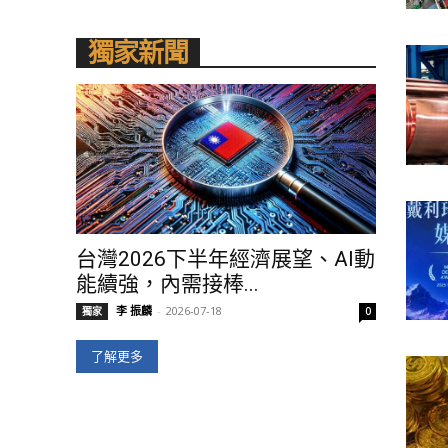
獨家新聞
台灣2026下半年經濟展望、AI動
能續強，內需接棒...
李 振麟
-
2026-07-18
獨家
0
了解更多