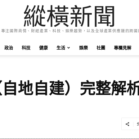
縱橫新聞
e News 專注國際商情、財經產業、科技、娛樂趨勢，以及全球產業供應鏈的跨
政治
科技
健康
生活
娛樂
社團
專欄見解
理（自地自建）完整解