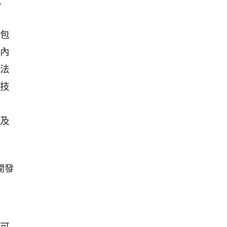
。
包
內
法
技
及
可