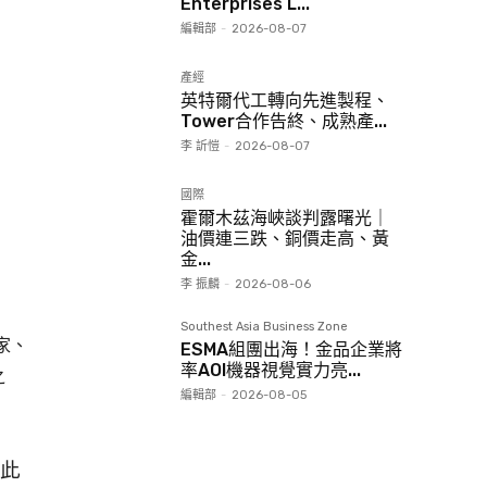
Enterprises L...
編輯部
-
2026-08-07
產經
英特爾代工轉向先進製程、
Tower合作告終、成熟產...
李 訢愷
-
2026-08-07
國際
霍爾木茲海峽談判露曙光｜
油價連三跌、銅價走高、黃
金...
李 振麟
-
2026-08-06
Southest Asia Business Zone
家、
ESMA組團出海！金品企業將
率AOI機器視覺實力亮...
之
編輯部
-
2026-08-05
此