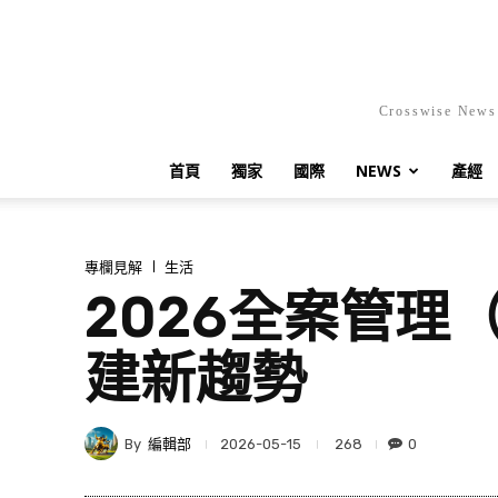
Crosswis
首頁
獨家
國際
NEWS
產經
專欄見解
生活
2026全案管
建新趨勢
By
編輯部
268
0
2026-05-15