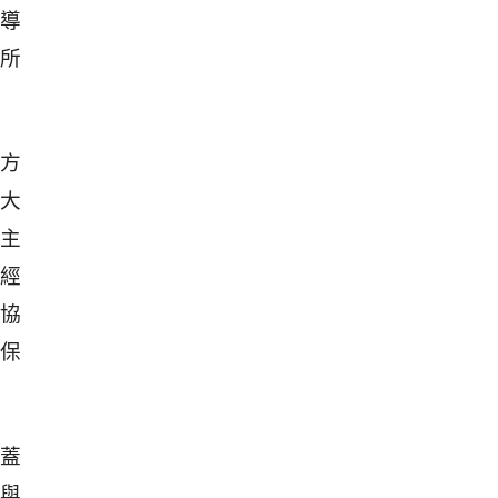
導
所
方
大
主
經
協
保
蓋
與