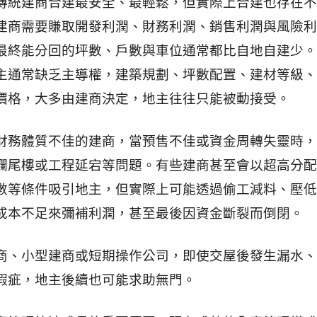
傳統建商合建最安全、最輕鬆，但實際上合建也存在不
建商需要賺取開發利潤、財務利潤、銷售利潤與風險利
最終能分回的坪數、戶數與車位通常都比自地自建少。
主通常缺乏主導權，建築規劃、坪數配置、建材等級、
價格，大多由建商決定，地主往往只能被動接受。
財務體質不佳的建商，當預售不佳或資金周轉失靈時，
爛尾樓或工程延宕等問題。有些建商甚至會以超高分配
數等條件吸引地主，但實際上可能透過偷工減料、壓低
成本不足來彌補利潤，甚至最後因資金斷裂而倒閉。
商、小型建商或短期操作公司，即使交屋後發生漏水、
瑕疵，地主後續也可能求助無門。