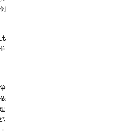
例
此
信
筆
依
理
營造
元。