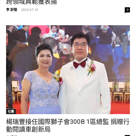
跨領域典範獲表揚
李 訢愷
-
2026-07-10
0
社團
楊瑞豐接任國際獅子會300B 1區總監 捐贈行
動閱讀車創新局