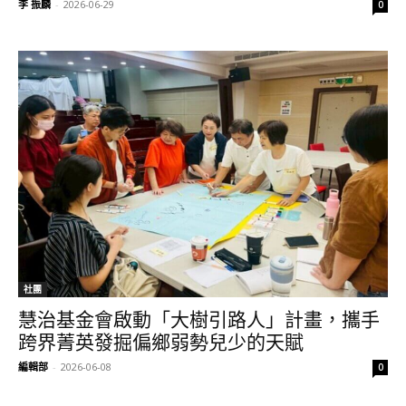
李 振麟
-
2026-06-29
0
社團
慧治基金會啟動「大樹引路人」計畫，攜手
跨界菁英發掘偏鄉弱勢兒少的天賦
編輯部
-
2026-06-08
0