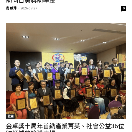
助向日葵獎助學金
翁 維萍
-
2026-07-27
0
社團
金卓獎十周年首納產業菁英、社會公益36位