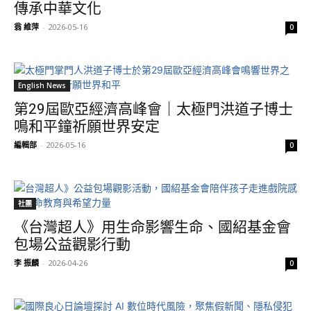
傳承中華文化
翁 維萍
-
2026-05-16
0
English News
第29屆歐亞經濟高峰會｜太極門洪道子博士
鳴和平鐘祈願世界安定
編輯部
-
2026-05-16
0
社團
《台灣超人》用生命影響生命、國紹基金會
包場公益觀影行動
李 振麟
-
2026-04-26
0