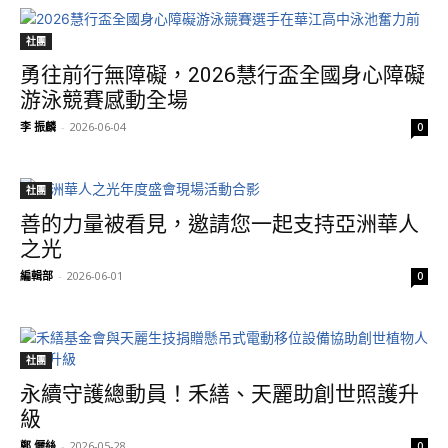
社團
勇往前行無障礙，2026慧行盃全國身心障礙
游泳競賽感動全場
李 振麟
-
2026-06-04
0
社團
善的力量被看見，邀請您一起支持亞洲華人
之光
編輯部
-
2026-06-01
0
社團
永續守護總動員！禾繕、天麗助創世照護升
級
鄭 儷絲
-
2026-05-28
0