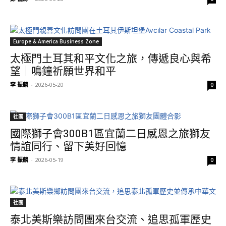
Europe & America Business Zone
太極門土耳其和平文化之旅，傳遞良心與希
望｜鳴鐘祈願世界和平
李 振麟
-
2026-05-20
0
社團
國際獅子會300B1區宜蘭二日感恩之旅獅友
情誼同行、留下美好回憶
李 振麟
-
2026-05-19
0
社團
泰北美斯樂訪問團來台交流、追思孤軍歷史