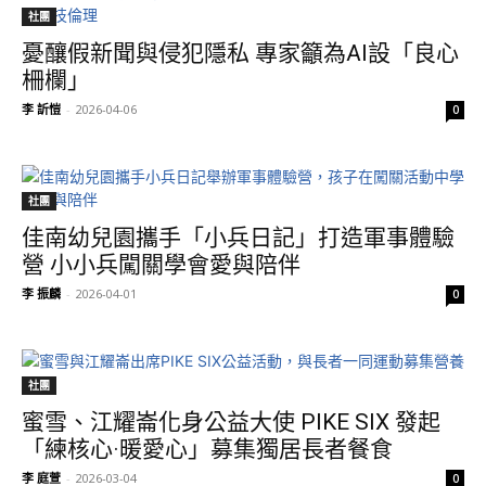
社團
憂釀假新聞與侵犯隱私 專家籲為AI設「良心
柵欄」
李 訢愷
-
2026-04-06
0
社團
佳南幼兒園攜手「小兵日記」打造軍事體驗
營 小小兵闖關學會愛與陪伴
李 振麟
-
2026-04-01
0
社團
蜜雪、江耀崙化身公益大使 PIKE SIX 發起
「練核心·暖愛心」募集獨居長者餐食
李 庭萱
-
2026-03-04
0