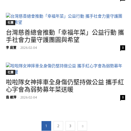
社團
台灣慈善總會推動「幸福年菜」公益行動 攜
手社會力量守護團圓與希望
李 庭萱
-
2026-02-04
0
社團
啦啦隊女神摔車全身傷仍堅持做公益 攜手紅
心字會為弱勢募年菜送暖
翁 維萍
-
2026-02-04
0
1
2
3