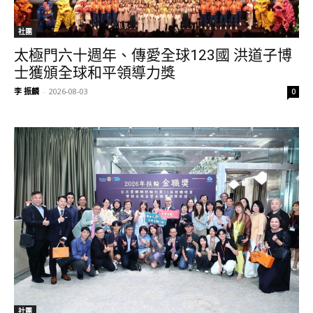
社團
太極門六十週年、傳愛全球123國 洪道子博
士獲頒全球和平領導力獎
李 振麟
-
2026-08-03
0
社團