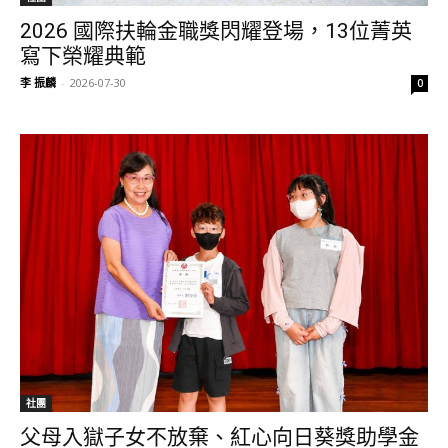
2026 國際扶輪金職獎閃耀登場，13位菁英
寫下榮耀典範
李 振麟
-
2026-07-30
0
社團
父母入獄子女不放棄、紅心向日葵獎助學金