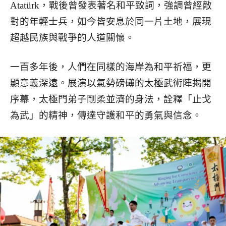
Atatürk，戰後曾發表著名和平致詞，強調曾經敵
對的年輕士兵，如今皆安息於同一片土地，展現
超越民族與戰爭的人道關懷。
一百多年後，人們在同樣的海岸為和平祈福，更
顯意義深遠。展演以氣勢磅礡的太極武術陣揭開
序幕，太極門弟子剛柔並濟的身法，詮釋「止戈
為武」的精神，傳達守護和平的勇氣與信念。