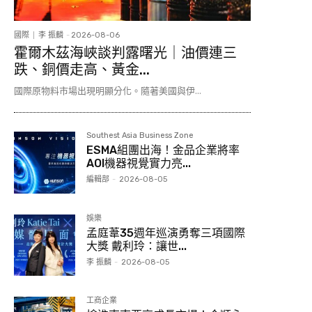
國際
李 振麟
-
2026-08-06
霍爾木茲海峽談判露曙光｜油價連三
跌、銅價走高、黃金...
國際原物料市場出現明顯分化。隨著美國與伊...
Southest Asia Business Zone
ESMA組團出海！金品企業將率
AOI機器視覺實力亮...
編輯部
-
2026-08-05
娛樂
孟庭葦35週年巡演勇奪三項國際
大獎 戴利玲：讓世...
李 振麟
-
2026-08-05
工商企業