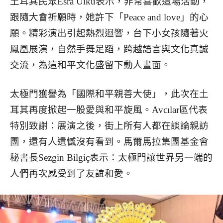
土耳其民眾Esra Ülkü表示，非常喜歡這場活動，
跟隨大會祈願時，她許下「Peace and love」的心
願。精彩演出引起熱烈迴響，台下小女孩隨著火
鳳凰展演，自然手舞足蹈，跨越語言與文化真誠
交流，為這和平文化盛留下動人畫面。
太極門獲譽為「國際和平親善大使」，此次在土
耳其再度掀起一股愛與和平旋風。Avcılar區代表
特別致謝：展演之後，街上所有人都在談論親訪
團，還有人遺憾沒有看到。馬爾馬拉集團基金會
秘書長Sezgin Bilgiç表示：太極門讓世界另一端的
人們再次感受到了友誼和愛。