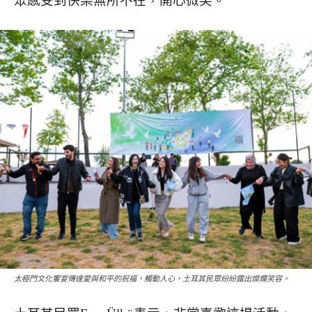
眾感受到快樂無所不在，開心微笑。
太極門文化饗宴傳達愛與和平的祝福，觸動人心，土耳其民眾紛紛露出燦爛笑容。