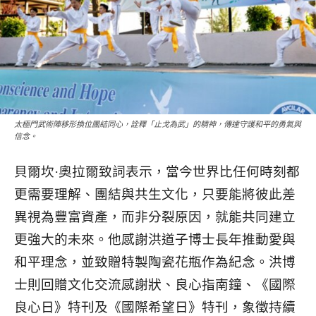
太極門武術陣移形換位團結同心，詮釋「止戈為武」的精神，傳達守護和平的勇氣與
信念。
貝爾坎·奧拉爾致詞表示，當今世界比任何時刻都
更需要理解、團結與共生文化，只要能將彼此差
異視為豐富資產，而非分裂原因，就能共同建立
更強大的未來。他感謝洪道子博士長年推動愛與
和平理念，並致贈特製陶瓷花瓶作為紀念。洪博
士則回贈文化交流感謝狀、良心指南鐘、《國際
良心日》特刊及《國際希望日》特刊，象徵持續