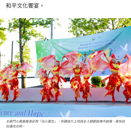
和平文化饗宴。
太極門火鳳凰展演呈現「浴火重生」，祈願這片土地與全人類都能撫平創傷，喜悅自
在邁向光明。