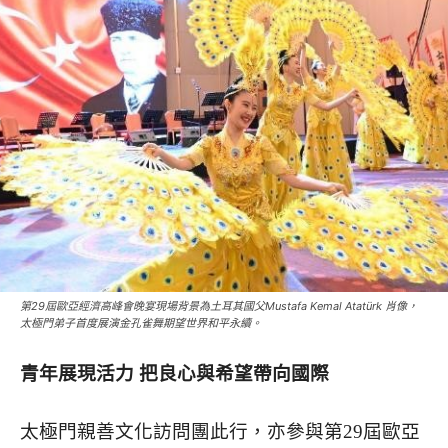
第29屆歐亞經濟高峰會晚宴現場背景為土耳其國父Mustafa Kemal Atatürk 肖像，
太極門弟子首度展演金孔雀舞期望世界和平永續。
青年展現活力 把良心與希望帶向國際
太極門親善文化訪問團此行，亦參與第29屆歐亞