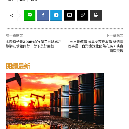
前一篇貼文
下一篇貼文
國際獅子會300B1區宜蘭二日感恩之
三三會邀請 蔣萬安市長演講 林伯豐
旅獅友情誼同行、留下美好回憶
理事長：台灣應深化國際布局，務實
兩岸交流
閱讀最新