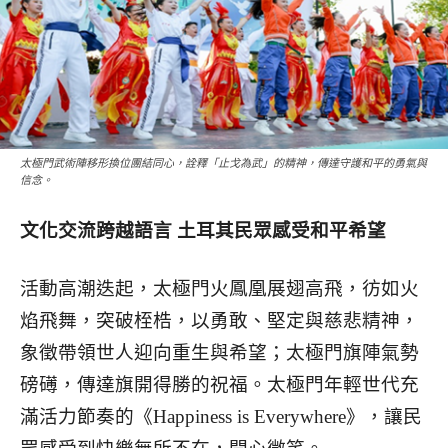
太極門武術陣移形換位團結同心，詮釋「止戈為武」的精神，傳達守護和平的勇氣與
信念。
文化交流跨越語言 土耳其民眾感受和平希望
活動高潮迭起，太極門火鳳凰展翅高飛，彷如火
焰飛舞，突破桎梏，以勇敢、堅定與慈悲精神，
象徵帶領世人迎向重生與希望；太極門旗陣氣勢
磅礡，傳達旗開得勝的祝福。太極門年輕世代充
滿活力節奏的《Happiness is Everywhere》，讓民