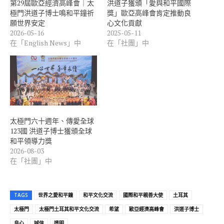
第29屆歐亞經濟高峰會｜太
洪道子獲頒「愛與和平國際
極門洪道子博士鳴和平鐘祈
獎」歐亞高峰會肯定推動良
願世界安定
心文化貢獻
2026-05-16
2025-05-11
在「English News」中
在「社團」中
太極門六十週年、傳愛全球
123國 洪道子博士獲頒全球
和平領導力獎
2026-08-03
在「社團」中
TAGS
世界之愛和平鐘
和平文化交流
國際和平親善大使
土耳其
太極門
太極門土耳其和平文化交流
希望
歐亞經濟高峰會
洪道子博士
良心
誠信
透明