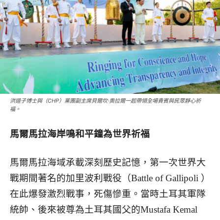
洪道子博士與（CHP）黨團副主席貝爾坎·奧拉爾一起帶領全場貴賓與民眾靜心祈
福。
馬爾馬拉海岸鳴和平鐘為世界祈福
馬爾馬拉海域承載深刻歷史記憶，第一次世界大
戰期間著名的加里波利戰役（Battle of Gallipoli ）
在此爆發激烈戰事，死傷慘重。當時土耳其軍隊
統帥、後來被尊為土耳其國父的Mustafa Kemal