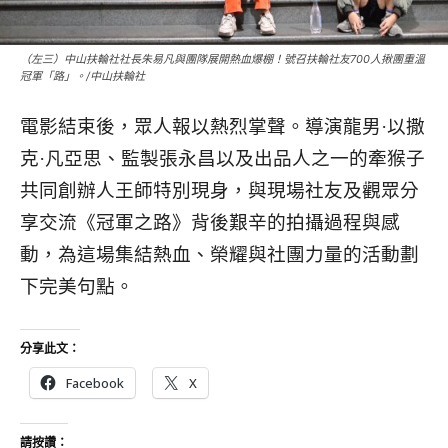
（左三）中山扶輪社社長朱易凡與團隊展開熱血爆棚！號召扶輪社友700人揪團重溫
冠軍「路」。/中山扶輪社
電影結束後，眾人報以熱烈掌聲。導演龍男·以撒
克·凡亞思、監製張永昌以及出品人之一的牽猴子
共同創辦人王師特別現身，與現場社友及觀眾分
享交流《冠軍之路》背後艱辛的拍攝過程與感
動，為這場集結熱血、榮耀與社團力量的活動劃
下完美句點。
分享此文：
Facebook
X
請按讚：