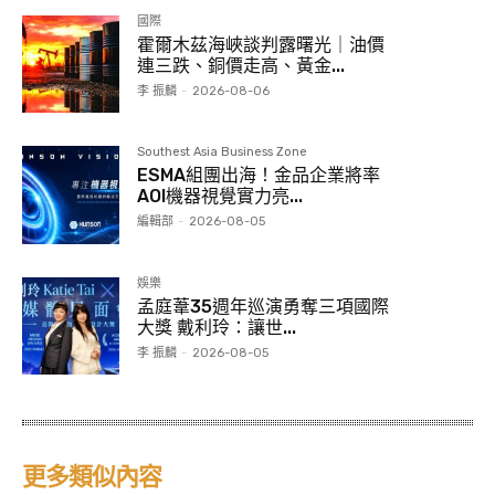
國際
霍爾木茲海峽談判露曙光｜油價
連三跌、銅價走高、黃金...
李 振麟
-
2026-08-06
Southest Asia Business Zone
ESMA組團出海！金品企業將率
AOI機器視覺實力亮...
編輯部
-
2026-08-05
娛樂
孟庭葦35週年巡演勇奪三項國際
大獎 戴利玲：讓世...
李 振麟
-
2026-08-05
更多類似內容