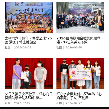
太極門六十週年、傳愛全球123
2026 國際扶輪金職獎閃耀登
國 洪道子博士獲頒全...
場，13位菁英寫下榮...
社團
2026-08-03
社團
2026-07-30
父母入獄子女不放棄、紅心向日
紅心字會默默付出37年為「心
葵獎助學金助330名學...
納家庭」子女 不動產...
社團
2026-07-27
社團
2026-07-27