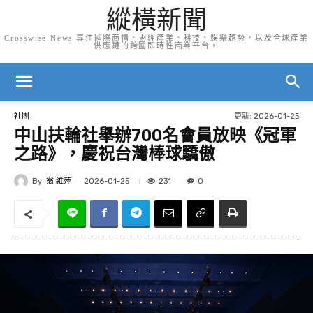
縱橫新聞
Crosswise News 專注國際商情、財經產業、科技、娛樂趨勢，以及全球產業
供應鏈的跨國即時性商業平台。
更新:
2026-01-25
社團
中山扶輪社舉辦700名會員放映《冠軍
之路》，慶祝台灣棒球驕傲
By
翁 維萍
231
2026-01-25
0