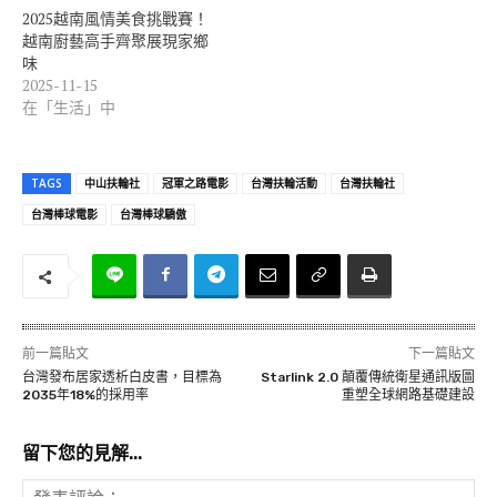
2025越南風情美食挑戰賽！
越南廚藝高手齊聚展現家鄉
味
2025-11-15
在「生活」中
TAGS
中山扶輪社
冠軍之路電影
台灣扶輪活動
台灣扶輪社
台灣棒球電影
台灣棒球驕傲
前一篇貼文
下一篇貼文
台灣發布居家透析白皮書，目標為
Starlink 2.0 顛覆傳統衛星通訊版圖
2035年18%的採用率
重塑全球網路基礎建設
留下您的見解...