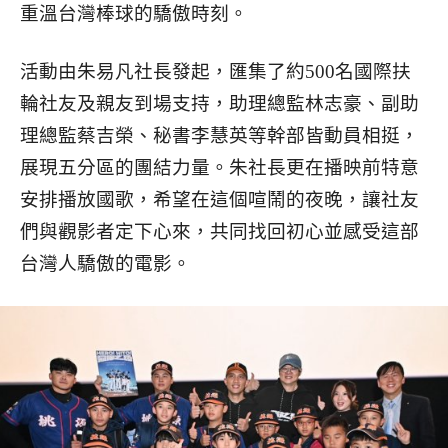
重溫台灣棒球的驕傲時刻。
活動由朱易凡社長發起，匯集了約500名國際扶
輪社友及親友到場支持，助理總監林志豪、副助
理總監蔡吉榮、秘書李慧英等幹部皆動員相挺，
展現五分區的團結力量。朱社長更在播映前特意
安排播放國歌，希望在這個喧鬧的夜晚，讓社友
們與觀影者定下心來，共同找回初心並感受這部
台灣人驕傲的電影。