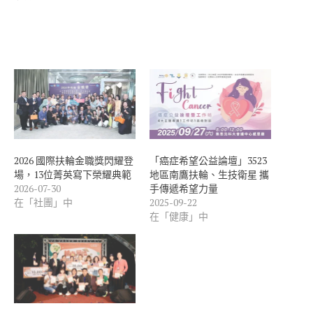
2026 國際扶輪金職獎閃耀登
「癌症希望公益論壇」3523
場，13位菁英寫下榮耀典範
地區南鷹扶輪、生技衛星 攜
2026-07-30
手傳遞希望力量
在「社團」中
2025-09-22
在「健康」中