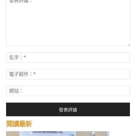
發
表
名
評
字
論：
*
電
子
郵
網
件
站
*
閱讀最新