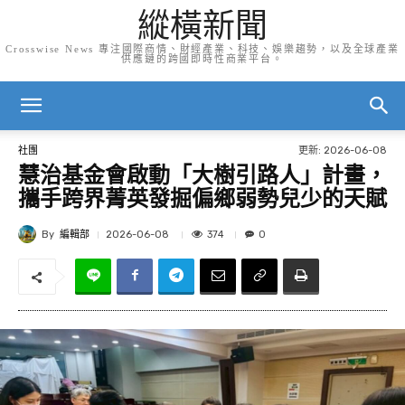
縱橫新聞
Crosswise News 專注國際商情、財經產業、科技、娛樂趨勢，以及全球產業
供應鏈的跨國即時性商業平台。
更新:
2026-06-08
社團
慧治基金會啟動「大樹引路人」計畫，
攜手跨界菁英發掘偏鄉弱勢兒少的天賦
By
編輯部
374
2026-06-08
0