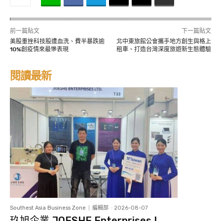
前一篇貼文
下一篇貼文
美股重挫科技股遭血洗、費半暴跌逾
北中東旅館公會攜手地方創生與格上
10%創疫情來最慘表現
租車、打造台灣深度旅遊新生態體驗
閱讀最新
Southest Asia Business Zone
編輯部
-
2026-08-07
玖旭企業 JOESHE Enterprises L...