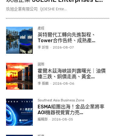
玖旭企業有限公司（JOESHE Ente...
產經
英特爾代工轉向先進製程、
Tower合作告終、成熟產...
李 訢愷
-
2026-08-07
國際
霍爾木茲海峽談判露曙光｜油價
連三跌、銅價走高、黃金...
李 振麟
-
2026-08-06
Southest Asia Business Zone
ESMA組團出海！金品企業將率
AOI機器視覺實力亮...
編輯部
-
2026-08-05