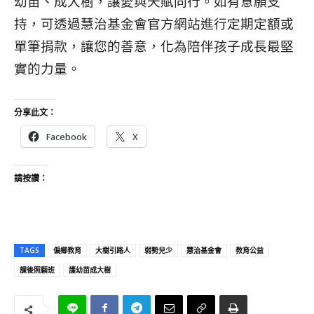
幼苗、成大樹，讓愛與天賦同行。如有意願支
持，可透過慧治基金會官方網站進行定期定額或
單筆捐款，讓您的善意，化為陪伴孩子成長最堅
實的力量。
分享此文：
Facebook
X
請按讚：
TAGS
偏鄉教育
大樹引路人
弱勢兒少
慧治基金會
教育公益
課後照顧班
護幼苗成大樹