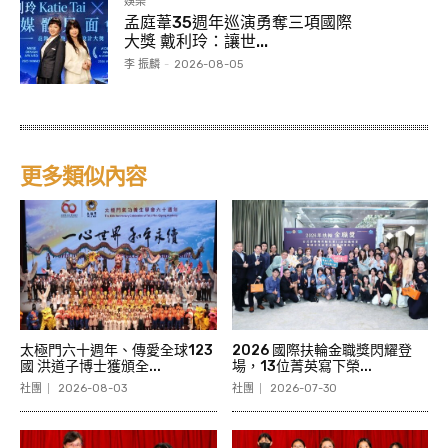
娛樂
孟庭葦35週年巡演勇奪三項國際
大獎 戴利玲：讓世...
李 振麟
-
2026-08-05
更多類似內容
太極門六十週年、傳愛全球123
2026 國際扶輪金職獎閃耀登
國 洪道子博士獲頒全...
場，13位菁英寫下榮...
社團
2026-08-03
社團
2026-07-30