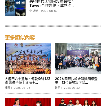
英特爾代工轉向先進製程、
Tower合作告終、成熟產...
李 訢愷
-
2026-08-07
更多類似內容
太極門六十週年、傳愛全球123
2026 國際扶輪金職獎閃耀登
國 洪道子博士獲頒全...
場，13位菁英寫下榮...
社團
2026-08-03
社團
2026-07-30