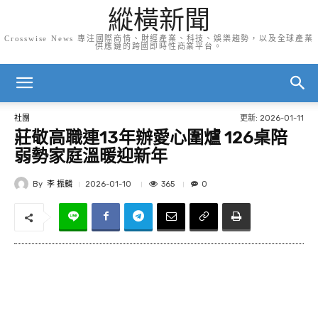
縱橫新聞
Crosswise News 專注國際商情、財經產業、科技、娛樂趨勢，以及全球產業
供應鏈的跨國即時性商業平台。
更新:
2026-01-11
社團
莊敬高職連13年辦愛心圍爐 126桌陪
弱勢家庭溫暖迎新年
By
李 振麟
365
2026-01-10
0