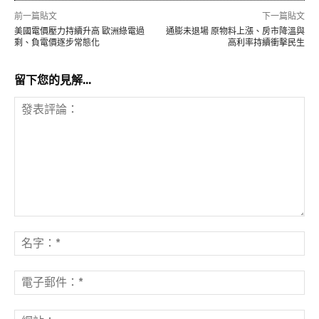
前一篇貼文
下一篇貼文
美國電價壓力持續升高 歐洲綠電過
通膨未退場 原物料上漲、房市降溫與
剩、負電價逐步常態化
高利率持續衝擊民生
留下您的見解...
發
表
名
評
字
論：
*
電
子
郵
網