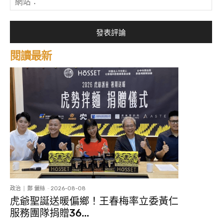
件
站
*
閱讀最新
政治
鄭 儷絲
-
2026-08-08
虎爺聖誕送暖偏鄉！王春梅率立委黃仁
服務團隊捐贈36...