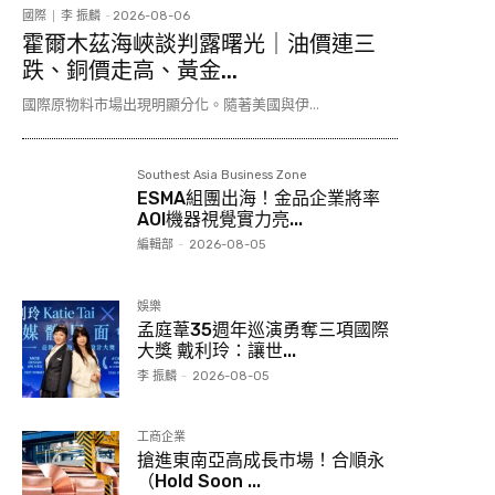
國際
李 振麟
-
2026-08-06
霍爾木茲海峽談判露曙光｜油價連三
跌、銅價走高、黃金...
國際原物料市場出現明顯分化。隨著美國與伊...
Southest Asia Business Zone
ESMA組團出海！金品企業將率
AOI機器視覺實力亮...
編輯部
-
2026-08-05
娛樂
孟庭葦35週年巡演勇奪三項國際
大獎 戴利玲：讓世...
李 振麟
-
2026-08-05
工商企業
搶進東南亞高成長市場！合順永
（Hold Soon ...