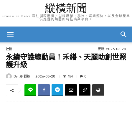
縱橫新聞
Crosswise News 專注國際商情、財經產業、科技、娛樂趨勢，以及全球產業
供應鏈的跨國即時性商業平台。
更新:
2026-05-28
社團
永續守護總動員！禾繕、天麗助創世照
護升級
By
鄭 儷絲
154
2026-05-28
0