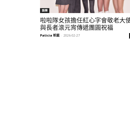
娛樂
啦啦隊女孩擔任紅心字會敬老大
與長者滾元宵傳遞團圓祝福
Paticia 昕庭
-
2026-02-27