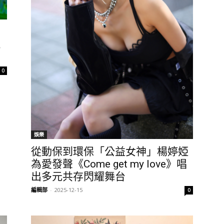
風
0
娛樂
從動保到環保「公益女神」楊婷婭
為愛發聲《Come get my love》唱
出多元共存閃耀舞台
編輯部
-
2025-12-15
0