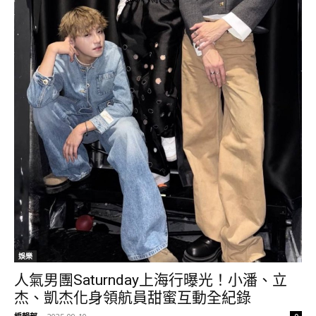
娛樂
人氣男團Saturnday上海行曝光！小潘、立
杰、凱杰化身領航員甜蜜互動全紀錄