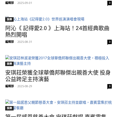
編輯部
-
2025-09-01
0
娛樂
阿沁《 記得愛2.0 》上海站！24首經典歌曲
熱烈開唱
編輯部
-
2025-08-31
0
娛樂
安琪菈榮獲全球華僑邦聯傑出親善大使 投身
公益跨足主持演藝
編輯部
-
2025-08-29
0
娛樂
第一屆感恩慈善大會 安琪菈獻唱 嘉賓雲集