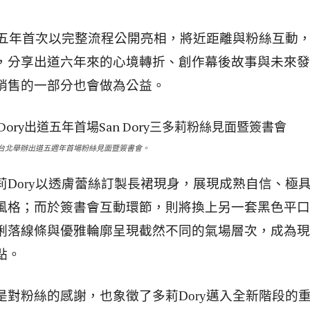
出道五年首次以完整流程公開亮相，將近距離與粉絲互動
，分享出道六年來的心境轉折、創作幕後故事與未來發
銷售的一部分也會做為公益。
日在台北舉辦出道五週年首場粉絲見面暨簽書會。
莉Dory以透膚蕾絲訂製長裙現身，展現成熟自信、極
風格；而於簽書會互動環節，則將換上另一套黑色平口
俐落線條與優雅輪廓呈現截然不同的氣場層次，成為現
點。
是對粉絲的感謝，也象徵了多莉Dory邁入全新階段的