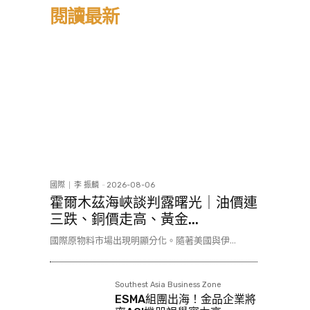
閱讀最新
國際
李 振麟
-
2026-08-06
霍爾木茲海峽談判露曙光｜油價連
三跌、銅價走高、黃金...
國際原物料市場出現明顯分化。隨著美國與伊...
Southest Asia Business Zone
ESMA組團出海！金品企業將