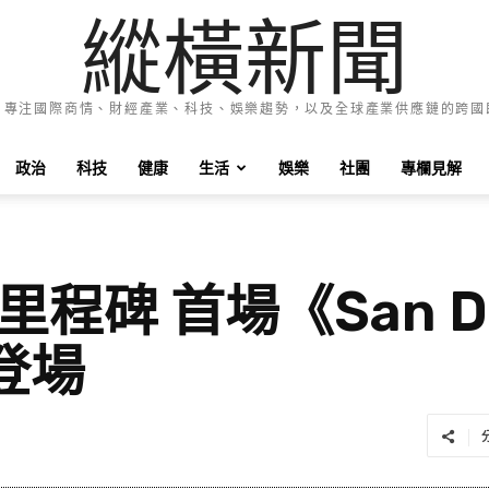
縱橫新聞
e News 專注國際商情、財經產業、科技、娛樂趨勢，以及全球產業供應鏈的跨
政治
科技
健康
生活
娛樂
社團
專欄見解
里程碑 首場《San 
登場