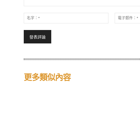
發
表
名
評
字：
論：
*
更多類似內容