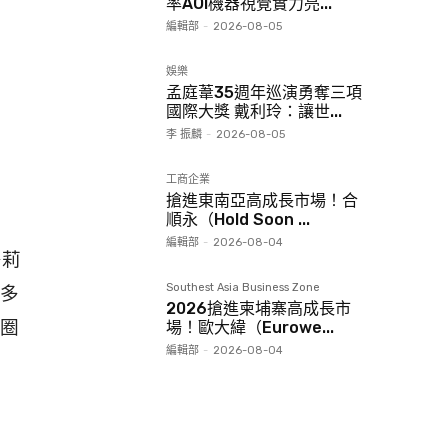
率AOI機器視覺實力亮...
編輯部
-
2026-08-05
娛樂
孟庭葦35週年巡演勇奪三項
國際大獎 戴利玲：讓世...
李 振麟
-
2026-08-05
工商企業
搶進東南亞高成長市場！合
順永（Hold Soon ...
編輯部
-
2026-08-04
多莉
Southest Asia Business Zone
三多
2026搶進柬埔寨高成長市
圈
場！歐大緯（Eurowe...
編輯部
-
2026-08-04