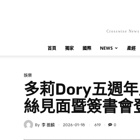
Crosswis
首頁
獨家
國際
NEWS
產經
娛樂
多莉Dory五週年
絲見面暨簽書會
By
李 振麟
619
0
2026-01-18