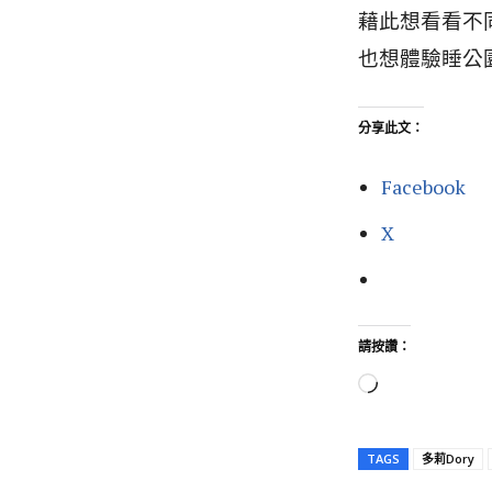
藉此想看看不
也想體驗睡公
分享此文：
Facebook
X
請按讚：
正
在
載
TAGS
多莉Dory