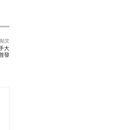
貼文
攜手大
首發