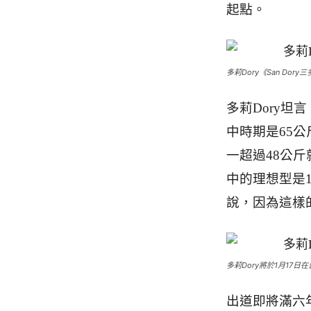
起點。
多莉Dory《San Do
多莉Dory
中時期是65
一超過48公
中的理想型是1
說，因為這樣
多莉Dory將於1月17
出道即將滿六