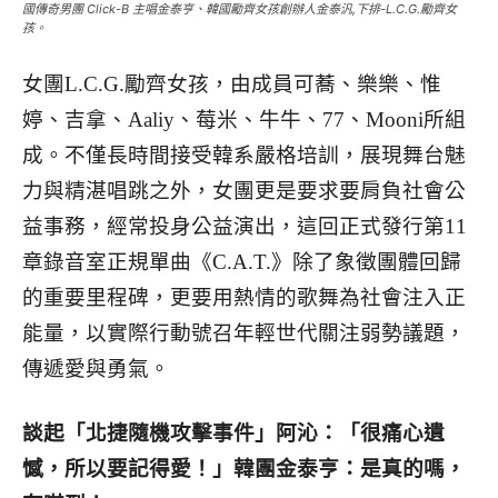
國傳奇男團 Click-B 主唱金泰亨、韓國勵齊女孩創辦人金泰汎,下排-L.C.G.勵齊女
孩。
女團L.C.G.勵齊女孩，由成員可蕎、樂樂、惟
婷、吉拿、Aaliy、莓米、牛牛、77、Mooni所組
成。不僅長時間接受韓系嚴格培訓，展現舞台魅
力與精湛唱跳之外，女團更是要求要肩負社會公
益事務，經常投身公益演出，這回正式發行第11
章錄音室正規單曲《C.A.T.》除了象徵團體回歸
的重要里程碑，更要用熱情的歌舞為社會注入正
能量，以實際行動號召年輕世代關注弱勢議題，
傳遞愛與勇氣。
談起「北捷隨機攻擊事件」阿沁：「很痛心遺
憾，所以要記得愛！」韓團金泰亨：是真的嗎，