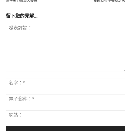
匯率壓力成最大變數
受限支撐中長期走勢
留下您的見解...
發
表
名
評
字
論：
*
電
子
郵
網
件
站
*