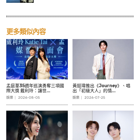
更多類似內容
孟庭葦35週年巡演勇奪三項國
黃挺瑋推出《Journey》、唱
際大獎 戴利玲：讓世...
出「初級大人」的情...
娛樂
2026-08-05
娛樂
2026-07-25