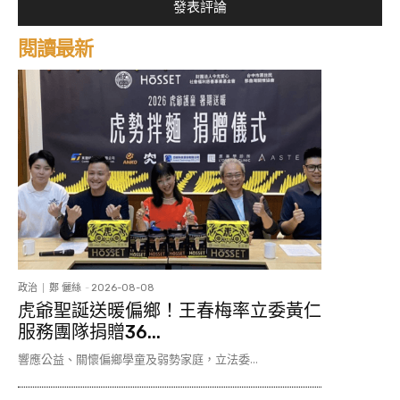
閱讀最新
政治
鄭 儷絲
-
2026-08-08
虎爺聖誕送暖偏鄉！王春梅率立委黃仁
服務團隊捐贈36...
響應公益、關懷偏鄉學童及弱勢家庭，立法委...