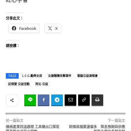
紅心字會
分享此文：
Facebook
X
請按讚：
TAGS
L.C.G.勵齊女孩
北捷隨機攻擊事件
聖誕公益演唱會
記得愛 公益活動
阿沁 公益
前一篇貼文
下一篇貼文
機械產業回溫趨穩 工具機出口探底
銅價高檔震盪偏多 降息預期與供應