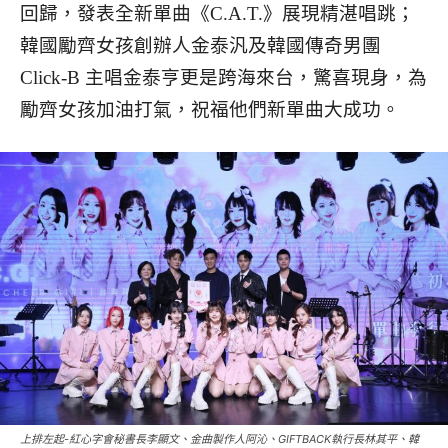
回歸，發表全新單曲《C.A.T.》展現精湛唱跳；
韓國勵齊女孩創辦人金泰汎及韓國傳奇男團
Click-B 主唱金泰亨更是跨海來台，驚喜現身，為
勵齊女孩加油打氣，祝福他們新單曲大成功。
上排左起-紅心字會秘書長李顯文、金曲製作人阿沁、GIFTBACK執行長林其平、韓