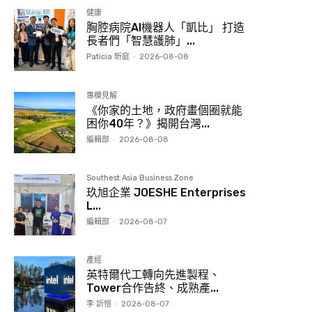
健康
胸腔病院AI機器人「凱比」 打造
長者們「智慧護肺」...
Paticia 昕庭
-
2026-08-08
專欄見解
《你家的土地，政府畫個圈就能
困你40年？》揭開台灣...
編輯部
-
2026-08-08
Southest Asia Business Zone
玖旭企業 JOESHE Enterprises
L...
編輯部
-
2026-08-07
產經
英特爾代工轉向先進製程、
Tower合作告終、成熟產...
李 訢愷
-
2026-08-07