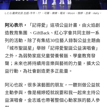
L.C.G.勵齊女孩 左起-牛牛、77 、可蕎、樂樂、莓米、Moon、惟婷、吉拿、Aaliy。
阿沁表示，
「記得愛」這項公益計畫，由火焰創
造教育集團 、GiftBack、紅心字會共同主辦一系
列的活動，除了有集結30位藝人錄製公益主題曲
「城市聖誕星」舉辦「記得愛聖誕公益演唱會」
之外，為弱勢家庭兒童營養餐飯、學童教育發
聲；未來也將持續用音樂與藝術的力量，擴大公
益行動，為社會創造更多正能量。
阿沁也說，很多演藝圈的朋友，一聽到做公益就
主動參與，像是楊婷婭就說要和我一起來主持公
益演唱會，金志遙也帶著整個心動家族的藝人參