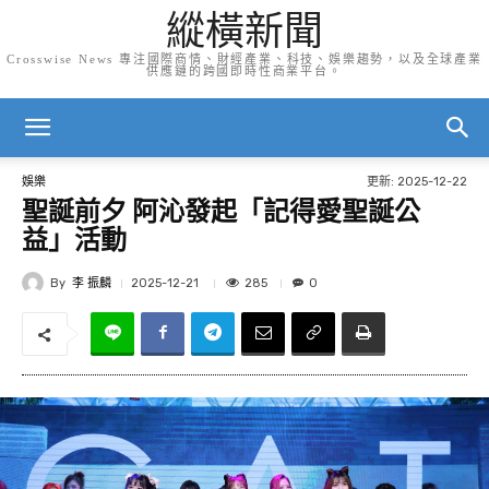
縱橫新聞
Crosswise News 專注國際商情、財經產業、科技、娛樂趨勢，以及全球產業
供應鏈的跨國即時性商業平台。
更新:
2025-12-22
娛樂
聖誕前夕 阿沁發起「記得愛聖誕公
益」活動
By
李 振麟
285
2025-12-21
0