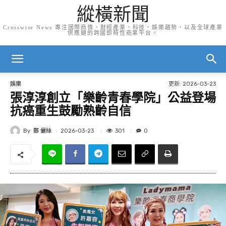
縱橫新聞
Crosswise News 專注國際商情、財經產業、科技、娛樂趨勢，以及全球產業
供應鏈的跨國即時性商業平台。
更新:
2026-03-23
娛樂
張淳淳創立「樂齡青春學院」公益登場
抗癌重生鼓勵熟齡自信
By
鄭 儷絲
301
2026-03-23
0