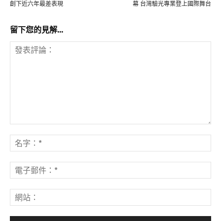
創下近六年最差表現
幕 台灣驗光專業登上國際舞台
留下您的見解...
發
表
名
評
字
論：
*
電
子
郵
網
件
站
*