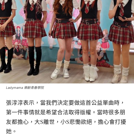
Ladymama 樂齡青春學院
張淳淳表示，當我們決定要做這首公益單曲時，
第一件事情就是希望合法取得版權。當時很多朋
友都擔心，大S離世，小S悲慟欲絕，擔心會打擾
她。