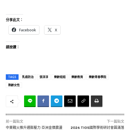
分享此文：
Facebook
X
請按讚：
TAGS
乳癌防治
張淳淳
樂齡姐姐
樂齡教育
樂齡青春學院
熟齡女性
前一篇貼文
下一篇貼文
中東戰火推升通膨壓力 亞洲金價震盪
2026 TIOS國際學術研討會圓滿落