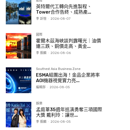
產經
英特爾代工轉向先進製程、
Tower合作告終、成熟產...
李 訢愷
-
2026-08-07
國際
霍爾木茲海峽談判露曙光｜油價
連三跌、銅價走高、黃金...
李 振麟
-
2026-08-06
Southest Asia Business Zone
ESMA組團出海！金品企業將率
AOI機器視覺實力亮...
編輯部
-
2026-08-05
娛樂
孟庭葦35週年巡演勇奪三項國際
大獎 戴利玲：讓世...
李 振麟
-
2026-08-05