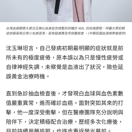
台灣血癌關懷大使沈玉琳以自身從忽視警訊到確診 AML 的抗癌歷程，呼籲大眾初期
症狀極易與日常小毛病混淆，若有疑慮應及早就醫檢查 。(中華民國血液病學會提供)
沈玉琳坦言，自己發病初期最明顯的症狀就是前
所未有的極度疲倦，原本誤以為只是慢性疲勞或
自律神經失調，未察覺是血液出了狀況，險些延
誤黃金治療時機。
直到急診抽血檢查後，才發現白血球與血色素數
值嚴重異常，進而確診血癌。面對突如其來的打
擊，他一度深受衝擊，但在醫療團隊充分說明與
陪伴下，決定積極配合治療，歷經多次化療後，
目前持續用藥追蹤，也逐步重返螢光幕前。