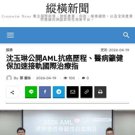
縱橫新聞
Crosswise News 專注國際商情、財經產業、科技、娛樂趨勢，以及全球產業
供應鏈的跨國即時性商業平台。
更新:
2026-04-19
娛樂
沈玉琳公開AML抗癌歷程、醫病籲健
保加速接軌國際治療指
By
鄭 儷絲
100
2026-04-19
0