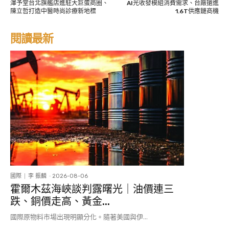
澤予堂台北旗艦店進駐大巨蛋商圈、
AI光收發模組消費需求、台廠搶進
陳立哲打造中醫時尚診療新地標
1.6T供應鏈商機
閱讀最新
國際
李 振麟
-
2026-08-06
霍爾木茲海峽談判露曙光｜油價連三
跌、銅價走高、黃金...
國際原物料市場出現明顯分化。隨著美國與伊...