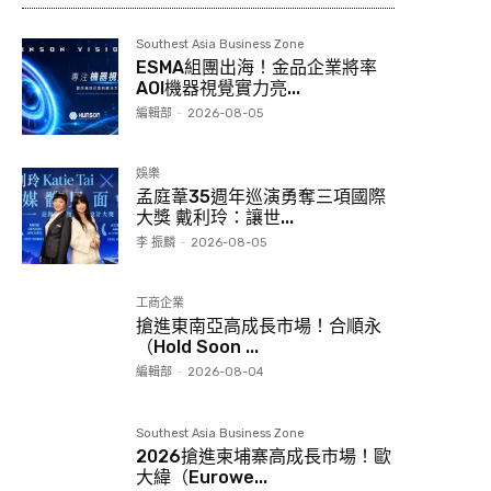
Southest Asia Business Zone
ESMA組團出海！金品企業將率
AOI機器視覺實力亮...
編輯部
-
2026-08-05
娛樂
孟庭葦35週年巡演勇奪三項國際
大獎 戴利玲：讓世...
李 振麟
-
2026-08-05
工商企業
搶進東南亞高成長市場！合順永
（Hold Soon ...
編輯部
-
2026-08-04
Southest Asia Business Zone
2026搶進柬埔寨高成長市場！歐
大緯（Eurowe...