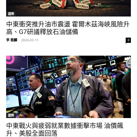
國際
中東衝突推升油市震盪 霍爾木茲海峽風險升
高、G7研議釋放石油儲備
李 振麟
-
2026-03-11
0
國際
中東戰火與疲弱就業數據衝擊市場 油價飆
升、美股全面回落