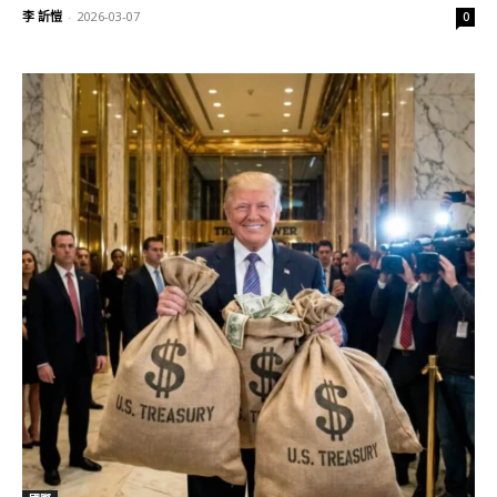
李 訢愷
-
2026-03-07
0