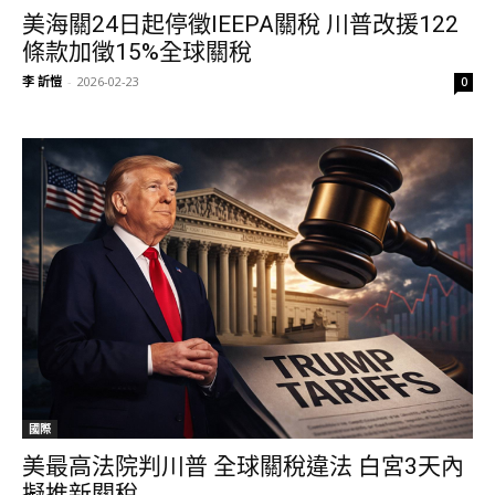
美海關24日起停徵IEEPA關稅 川普改援122
條款加徵15%全球關稅
李 訢愷
-
2026-02-23
0
國際
美最高法院判川普 全球關稅違法 白宮3天內
擬推新關稅