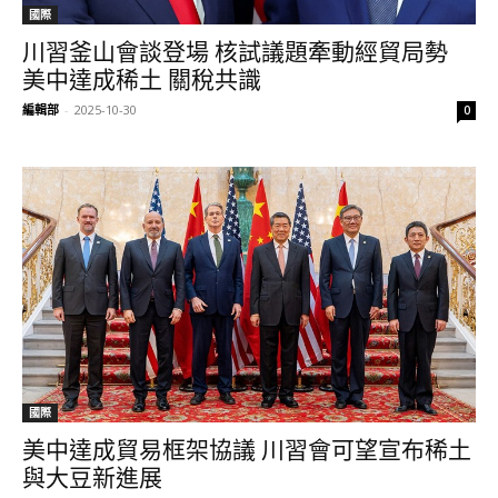
國際
川習釜山會談登場 核試議題牽動經貿局勢
美中達成稀土 關稅共識
編輯部
-
2025-10-30
0
國際
美中達成貿易框架協議 川習會可望宣布稀土
與大豆新進展