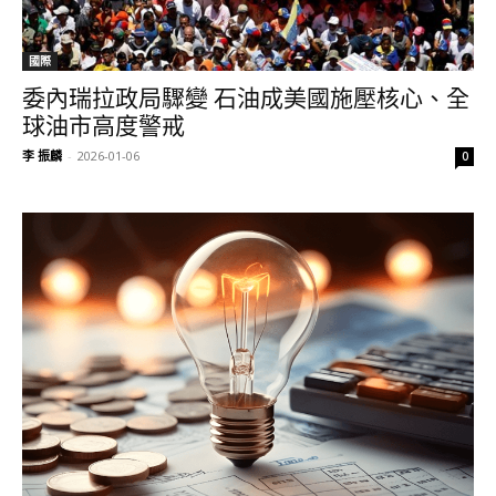
國際
委內瑞拉政局驟變 石油成美國施壓核心、全
球油市高度警戒
李 振麟
-
2026-01-06
0