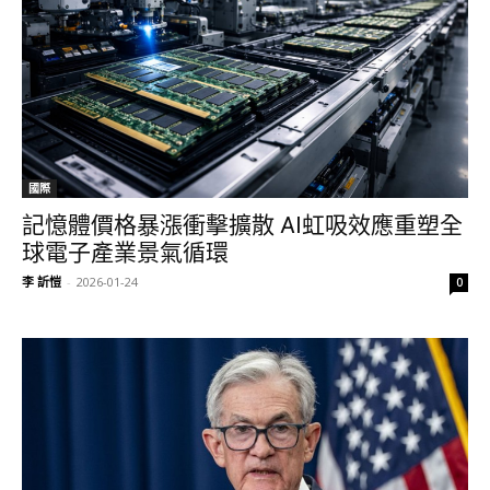
國際
記憶體價格暴漲衝擊擴散 AI虹吸效應重塑全
球電子產業景氣循環
李 訢愷
-
2026-01-24
0