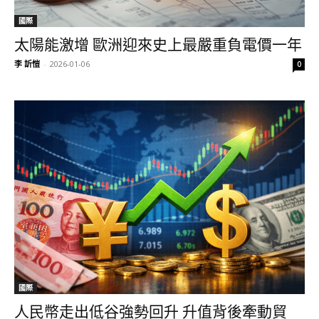
國際
太陽能激增 歐洲迎來史上最嚴重負電價一年
李 訢愷
-
2026-01-06
0
國際
人民幣走出低谷強勢回升 升值背後牽動貿