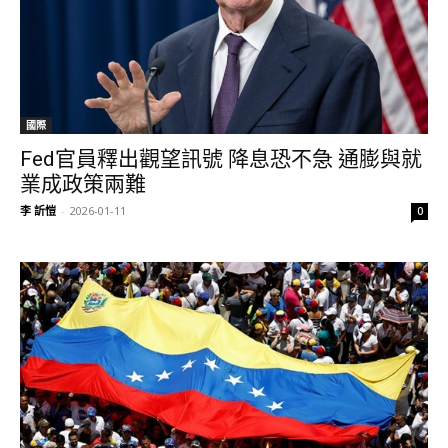
國際
Fed官員釋出觀望訊號 降息恐不急 通膨與就
業成政策兩難
李 訢愷
-
2026-01-11
0