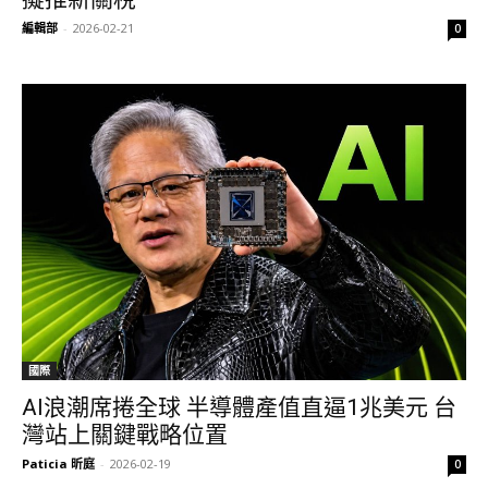
編輯部
-
2026-02-21
0
國際
AI浪潮席捲全球 半導體產值直逼1兆美元 台
灣站上關鍵戰略位置
Paticia 昕庭
-
2026-02-19
0