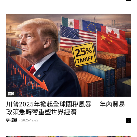
國際
川普2025年掀起全球關稅風暴 一年內貿易
政策急轉彎重塑世界經濟
李 振麟
-
2025-12-29
0