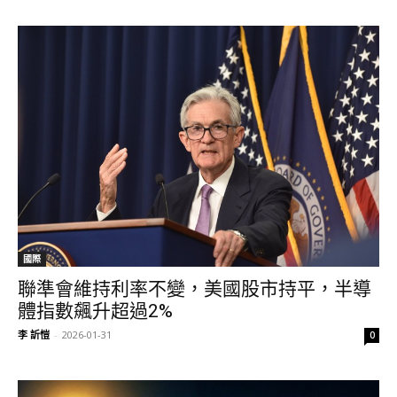
國際
聯準會維持利率不變，美國股市持平，半導
體指數飆升超過2%
李 訢愷
-
2026-01-31
0