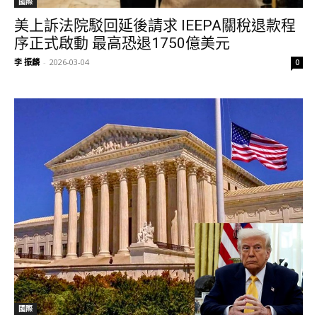
國際
美上訴法院駁回延後請求 IEEPA關稅退款程
序正式啟動 最高恐退1750億美元
李 振麟
-
2026-03-04
0
國際