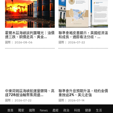
霍爾木茲海峽談判露曙光｜油價
聯準會褐皮書顯示，美國經濟溫
連三跌、銅價走高、黃金...
和成長，通膨看法分歧、...
國際
2026-08-06
國際
2026-07-22
中東荷姆茲海峽航運量驟降、高
聯準會升息預期升溫，紐約金價
達728艘油輪聚集周邊...
重挫逾2%、美元走強
國際
2026-07-22
國際
2026-07-14
首頁
獨家
國際
News
產經
政治
科技
健康
生活