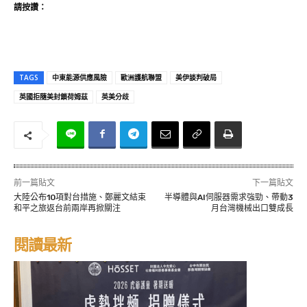
請按讚：
TAGS
中東能源供應風險
歐洲護航聯盟
美伊談判破局
英國拒隨美封鎖荷姆茲
英美分歧
前一篇貼文
下一篇貼文
大陸公布10項對台措施、鄭麗文結束
半導體與AI伺服器需求強勁、帶動3
和平之旅返台前兩岸再掀關注
月台灣機械出口雙成長
閱讀最新