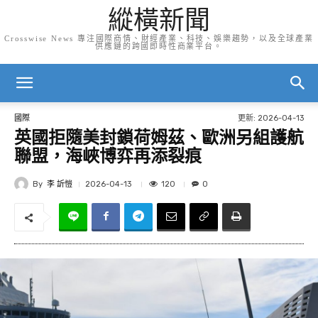
縱橫新聞
Crosswise News 專注國際商情、財經產業、科技、娛樂趨勢，以及全球產業
供應鏈的跨國即時性商業平台。
更新:
2026-04-13
國際
英國拒隨美封鎖荷姆茲、歐洲另組護航
聯盟，海峽博弈再添裂痕
By
李 訢愷
120
2026-04-13
0