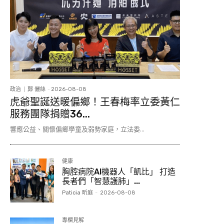
政治
鄭 儷絲
-
2026-08-08
虎爺聖誕送暖偏鄉！王春梅率立委黃仁
服務團隊捐贈36...
響應公益、關懷偏鄉學童及弱勢家庭，立法委...
健康
胸腔病院AI機器人「凱比」 打造
長者們「智慧護肺」...
Paticia 昕庭
-
2026-08-08
專欄見解