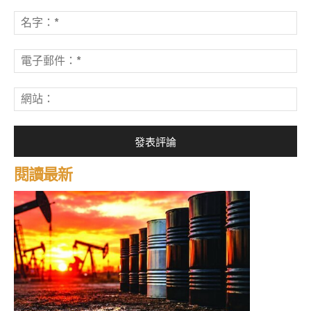
發
表
名
評
字
論：
*
電
子
郵
網
件
站
*
閱讀最新