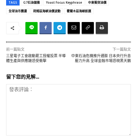
TAGS
G7石油儲備
Yoast Focus Keyphrase
中東衝突油價
全球油市震盪
荷姆茲海峽油價波動
霍爾木茲海峽航運
前一篇貼文
下一篇貼文
三星電子工會啟動罷工授權投票 半導
中東石油危機推升通膨 日本央行升息
體生產與供應鏈恐受衝擊
壓力升高 全球金融市場恐現黑天鵝
留下您的見解...