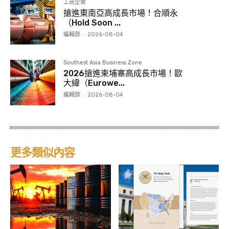
工商企業
搶進東南亞高成長市場！合順永
（Hold Soon ...
編輯部
-
2026-08-04
Southest Asia Business Zone
2026搶進柬埔寨高成長市場！歐
大緯（Eurowe...
編輯部
-
2026-08-04
更多類似內容