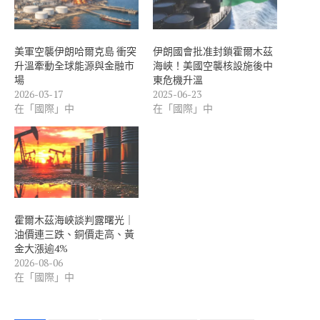
美軍空襲伊朗哈爾克島 衝突
伊朗國會批准封鎖霍爾木茲
升溫牽動全球能源與金融市
海峽！美國空襲核設施後中
場
東危機升溫
2026-03-17
2025-06-23
在「國際」中
在「國際」中
霍爾木茲海峽談判露曙光｜
油價連三跌、銅價走高、黃
金大漲逾4%
2026-08-06
在「國際」中