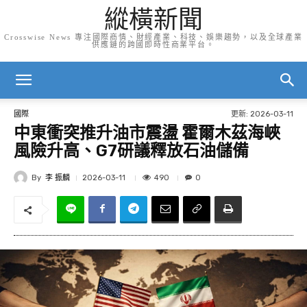
縱橫新聞
Crosswise News 專注國際商情、財經產業、科技、娛樂趨勢，以及全球產業
供應鏈的跨國即時性商業平台。
更新:
2026-03-11
國際
中東衝突推升油市震盪 霍爾木茲海峽
風險升高、G7研議釋放石油儲備
By
李 振麟
490
2026-03-11
0