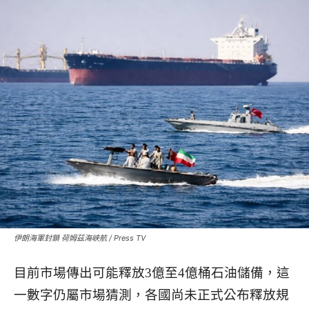
伊朗海軍封鎖 荷姆茲海峽航 / Press TV
目前市場傳出可能釋放3億至4億桶石油儲備，這
一數字仍屬市場猜測，各國尚未正式公布釋放規