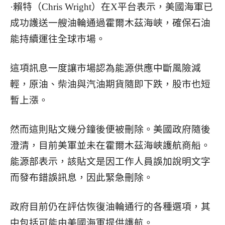
·賴特（Chris Wright）在X平台表示，美國海軍已
成功護送一艘油輪通過霍爾木茲海峽，確保石油
能持續運往全球市場。
這項訊息一度讓市場認為能源供應中斷風險減
輕，原油、柴油與汽油期貨隨即下跌，股市也短
暫上漲。
然而這則貼文幾分鐘後便被刪除。美國政府隨後
澄清，目前美軍並未在霍爾木茲海峽護航商船。
能源部表示，該貼文是因工作人員誤加說明文字
而發布錯誤訊息，因此緊急刪除。
政府目前仍在評估恢復油輪通行的各種選項，其
中包括可能由美國海軍提供護航。