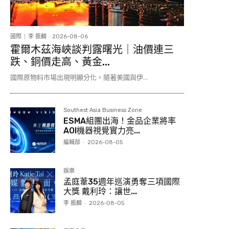
國際
李 振麟
-
2026-08-06
霍爾木茲海峽談判露曙光｜油價連三
跌、銅價走高、黃金...
國際原物料市場出現明顯分化。隨著美國與伊...
Southest Asia Business Zone
ESMA組團出海！金品企業將率
AOI機器視覺實力亮...
編輯部
-
2026-08-05
娛樂
孟庭葦35週年巡演勇奪三項國際
大獎 戴利玲：讓世...
李 振麟
-
2026-08-05