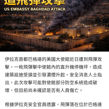
伊拉克首都巴格達的美國大使館近日遭到飛彈攻
擊，一枚飛彈擊中使館內的直升機停機坪，造成
建築設施受損並引發濃煙升起。安全消息人士指
出，此次攻擊可能對使館部分防空系統造成破
壞，但目前尚未確認是否有人員傷亡。
根據伊拉克安全官員透露，飛彈落在位於巴格達