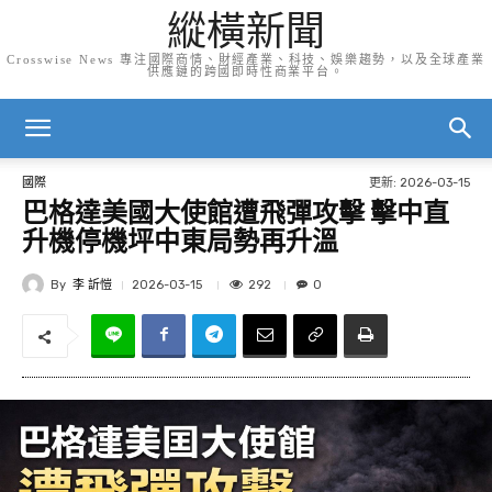
縱橫新聞
Crosswise News 專注國際商情、財經產業、科技、娛樂趨勢，以及全球產業
供應鏈的跨國即時性商業平台。
更新:
2026-03-15
國際
巴格達美國大使館遭飛彈攻擊 擊中直
升機停機坪中東局勢再升溫
By
李 訢愷
292
2026-03-15
0