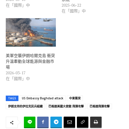
在「國際」中
2025-06-22
在「國際」中
美軍空襲伊朗哈爾克島 衝突
升溫牽動全球能源與金融市
場
2026-03-17
在「國際」中
TAGS
US Embassy Baghdad attack
中東衝突
伊朗支持的伊拉克民兵組織
巴格達美國大使館 飛彈攻擊
巴格達飛彈攻擊