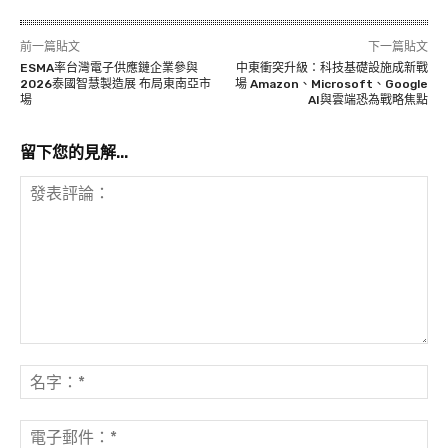
前一篇貼文
下一篇貼文
ESMA率台灣電子供應鏈企業參與
中東衝突升級：科技基礎設施成新戰
2026泰國智慧製造展 布局東南亞市
場 Amazon、Microsoft、Google
場
AI與雲端恐為戰略焦點
留下您的見解...
發
表
名
評
字
論：
*
電