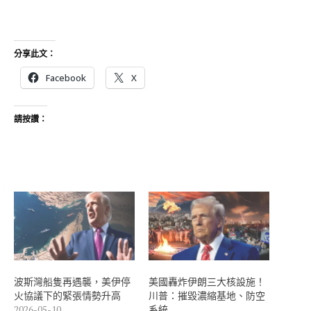
分享此文：
Facebook
X
請按讚：
波斯灣船隻再遇襲，美伊停
美國轟炸伊朗三大核設施！
火協議下的緊張情勢升高
川普：摧毀濃縮基地、防空
2026-05-10
系統