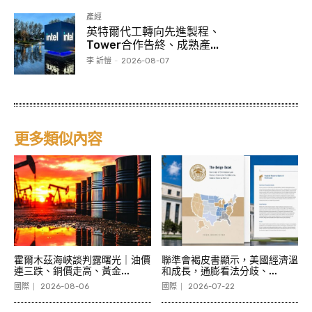
產經
英特爾代工轉向先進製程、
Tower合作告終、成熟產...
李 訢愷
-
2026-08-07
更多類似內容
霍爾木茲海峽談判露曙光｜油價
聯準會褐皮書顯示，美國經濟溫
連三跌、銅價走高、黃金...
和成長，通膨看法分歧、...
國際
2026-08-06
國際
2026-07-22