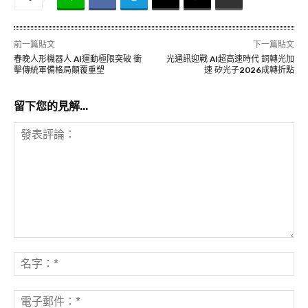
前一篇貼文
下一篇貼文
春晚人形機器人 AI運動極限突破 衝
光通訊迎戰 AI超高速時代 銅轉光加
擊傳統軍備格局顛覆重塑
速 矽光子2026成轉折點
留下您的見解...
發
表
名
評
字
論：
*
電