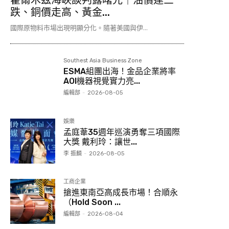
霍爾木茲海峽談判露曙光｜油價連三
跌、銅價走高、黃金...
國際原物料市場出現明顯分化。隨著美國與伊...
Southest Asia Business Zone
ESMA組團出海！金品企業將率
AOI機器視覺實力亮...
編輯部
-
2026-08-05
娛樂
孟庭葦35週年巡演勇奪三項國際
大獎 戴利玲：讓世...
李 振麟
-
2026-08-05
工商企業
搶進東南亞高成長市場！合順永
（Hold Soon ...
編輯部
-
2026-08-04