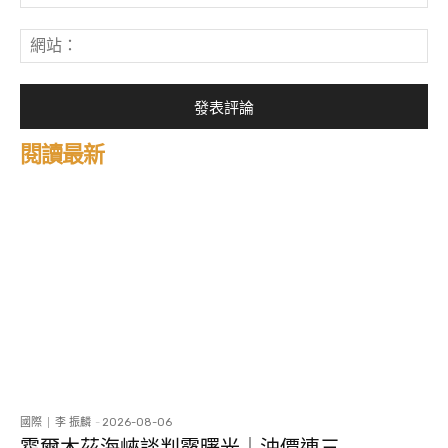
子
郵
網
件
站
*
閱讀最新
國際
李 振麟
-
2026-08-06