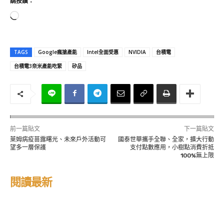
請按讚：
正
在
載
TAGS
Google瘋搶產能
Intel全面受惠
NVIDIA
台積電
入
台積電3奈米產能吃緊
矽品
.
.
.
前一篇貼文
下一篇貼文
萊姆病疫苗露曙光、未來戶外活動可
國泰世華攜手全聯、全家，擴大行動
望多一層保護
支付點數應用，小樹點消費折抵
100%無上限
閱讀最新