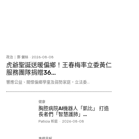
政治
鄭 儷絲
-
2026-08-08
虎爺聖誕送暖偏鄉！王春梅率立委黃仁
服務團隊捐贈36...
響應公益、關懷偏鄉學童及弱勢家庭，立法委...
健康
胸腔病院AI機器人「凱比」 打造
長者們「智慧護肺」...
Paticia 昕庭
-
2026-08-08
專欄見解