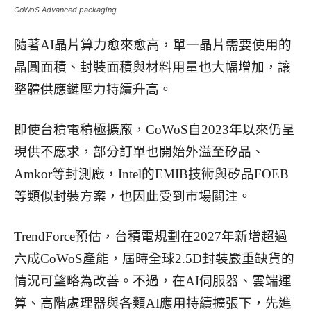
CoWoS Advanced packaging
隨著AI晶片算力愈來愈高，單一晶片需要使用的
晶圓面積、封裝面積與材料用量也大幅增加，讓
整體供應鏈壓力持續升高。
即使台積電積極擴廠，CoWoS自2023年以來仍呈
現供不應求，部分訂單也開始外溢至矽品、
Amkor等封測廠，Intel的EMIB技術與矽品FOEB
等類似封裝方案，也因此受到市場關注。
TrendForce預估，台積電規劃在2027年新增超過
六成CoWoS產能，屆時全球2.5D封裝嚴重缺貨的
情況可望略為改善。
不過，在AI伺服器、雲端運
算、高階處理器與各類AI應用持續擴張下，先進