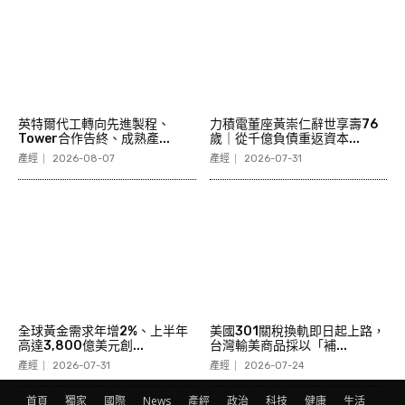
英特爾代工轉向先進製程、
力積電董座黃崇仁辭世享壽76
Tower合作告終、成熟產...
歲｜從千億負債重返資本...
產經
2026-08-07
產經
2026-07-31
全球黃金需求年增2%、上半年
美國301關稅換軌即日起上路，
高達3,800億美元創...
台灣輸美商品採以「補...
產經
2026-07-31
產經
2026-07-24
首頁
獨家
國際
News
產經
政治
科技
健康
生活