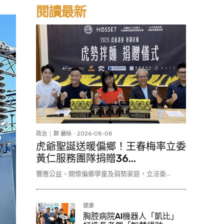
閱讀最新
政治
鄭 儷絲
-
2026-08-08
虎爺聖誕送暖偏鄉！王春梅率立委
黃仁服務團隊捐贈36...
響應公益、關懷偏鄉學童及弱勢家庭，立法委...
健康
胸腔病院AI機器人「凱比」