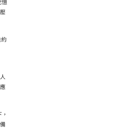
記憶
壓
量約
人
應
下，
備