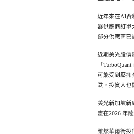
近年來在AI
器供應商訂單
部分供應商已
近期美光股價除
「TurboQ
可能受到壓抑
跌，投資人也
美光新加坡新
畫在2026 
雖然華爾街投