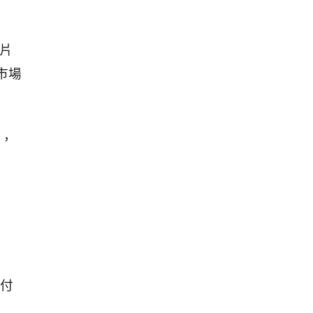
晶片
市場
，
付