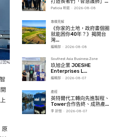
打造長者們「智慧護肺」...
Paticia 昕庭
-
2026-08-08
專欄見解
《你家的土地，政府畫個圈
就能困你40年？》揭開台
灣...
編輯部
-
2026-08-08
Southest Asia Business Zone
玖旭企業 JOESHE
Enterprises L...
編輯部
-
2026-08-07
工智
也開
產經
英特爾代工轉向先進製程、
上
Tower合作告終、成熟產...
李 訢愷
-
2026-08-07
，原