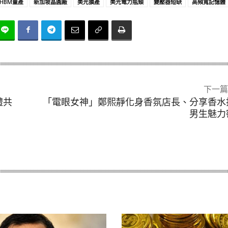
HBM量產
新加坡晶圓廠
美光擴產
美光電力瓶頸
變壓器短缺
高頻寬記憶體
下一篇
禮共
「電眼女神」鄭熙靜化身香氛店長、分享香水
男生魅力