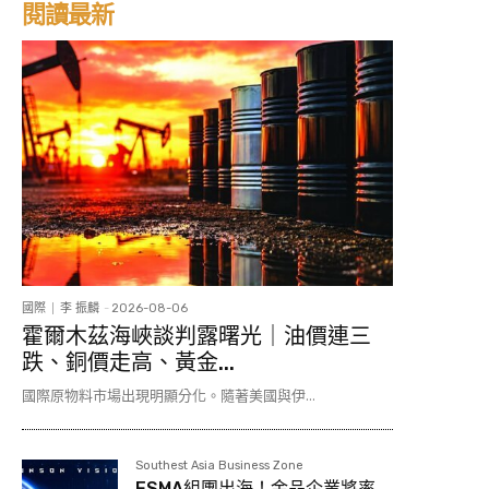
閱讀最新
國際
李 振麟
-
2026-08-06
霍爾木茲海峽談判露曙光｜油價連三
跌、銅價走高、黃金...
國際原物料市場出現明顯分化。隨著美國與伊...
Southest Asia Business Zone
ESMA組團出海！金品企業將率