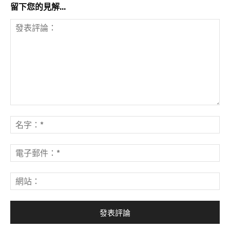
留下您的見解...
發
表
名
評
字
論：
*
電
子
郵
網
件
站
*