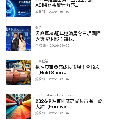
AOI機器視覺實力亮...
編輯部
-
2026-08-05
娛樂
孟庭葦35週年巡演勇奪三項國際
大獎 戴利玲：讓世...
李 振麟
-
2026-08-05
工商企業
搶進東南亞高成長市場！合順永
（Hold Soon ...
編輯部
-
2026-08-04
Southest Asia Business Zone
2026搶進柬埔寨高成長市場！歐
大緯（Eurowe...
編輯部
-
2026-08-04