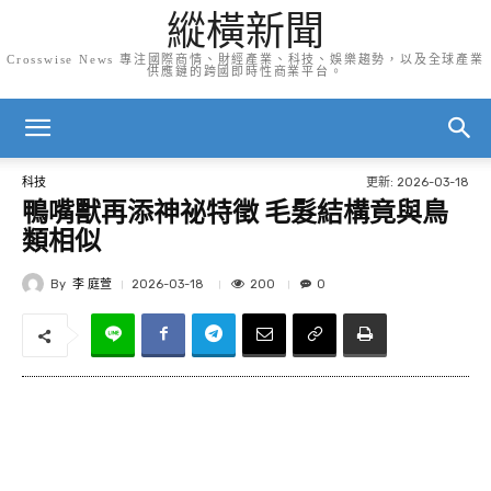
縱橫新聞
Crosswise News 專注國際商情、財經產業、科技、娛樂趨勢，以及全球產業
供應鏈的跨國即時性商業平台。
更新:
2026-03-18
科技
鴨嘴獸再添神祕特徵 毛髮結構竟與鳥
類相似
By
李 庭萱
200
2026-03-18
0