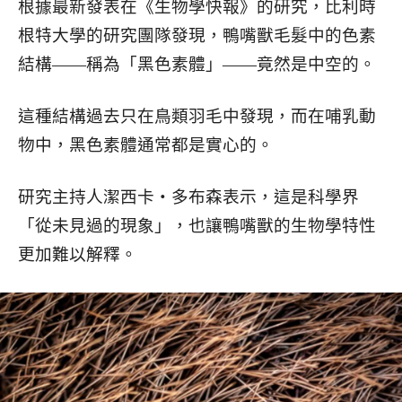
根據最新發表在《生物學快報》的研究，比利時
根特大學的研究團隊發現，鴨嘴獸毛髮中的色素
結構——稱為「黑色素體」——竟然是中空的。
這種結構過去只在鳥類羽毛中發現，而在哺乳動
物中，黑色素體通常都是實心的。
研究主持人潔西卡・多布森表示，這是科學界
「從未見過的現象」，也讓鴨嘴獸的生物學特性
更加難以解釋。