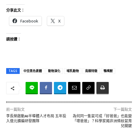
分享此文：
Facebook
X
請按讚：
TAGS
中空黑色素體
動物演化
哺乳動物
鳥類特徵
鴨嘴獸
前一篇貼文
下一篇貼文
李長榮啟動AI半導體人才布局 五年投
為何同一隻鼠可成「好爸爸」也能變
入億元擴編研發團隊
「壞爸爸」？科學家揭非洲條紋鼠育
兒關鍵