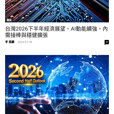
獨家
台灣2026下半年經濟展望、AI動能續強，內
需接棒與穩健擴張
李 振麟
-
2026-07-18
0