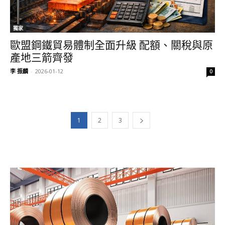
獨家
歐盟鋼鐵貿易體制全面升級 配額、關稅與原
產地三箭齊發
李 振麟
-
2026-01-12
0
1
2
3