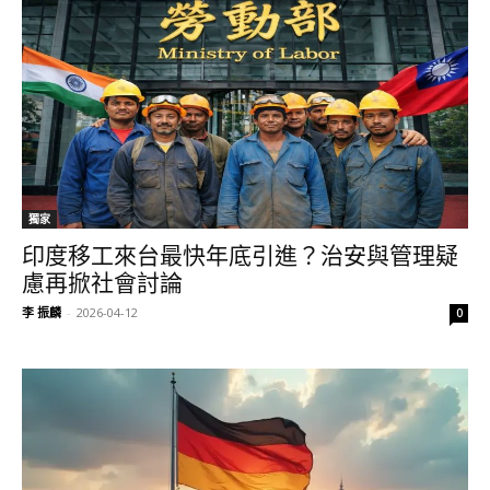
獨家
印度移工來台最快年底引進？治安與管理疑
慮再掀社會討論
李 振麟
-
2026-04-12
0