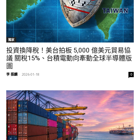
獨家
投資換降稅！美台拍板 5,000 億美元貿易協
議 關稅15%、台積電動向牽動全球半導體版
圖
李 振麟
-
2026-01-18
0