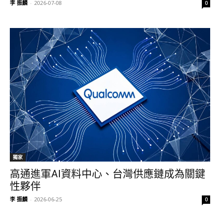
李 振麟
-
2026-07-08
0
獨家
高通進軍AI資料中心、台灣供應鏈成為關鍵
性夥伴
李 振麟
-
2026-06-25
0