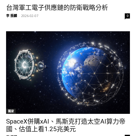
台灣軍工電子供應鏈的防衛戰略分析
李 振麟
-
2026-02-07
0
獨家
SpaceX併購xAI、馬斯克打造太空AI算力帝
國、估值上看1.25兆美元