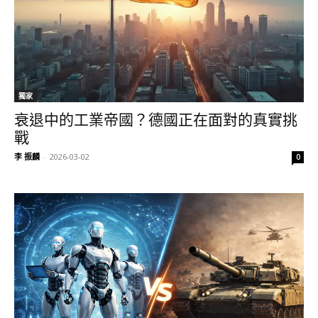
獨家
衰退中的工業帝國？德國正在面對的真實挑
戰
李 振麟
-
2026-03-02
0