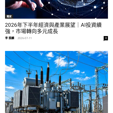
獨家
2026年下半年經濟與產業展望｜AI投資續
強，市場轉向多元成長
李 振麟
-
2026-07-11
0