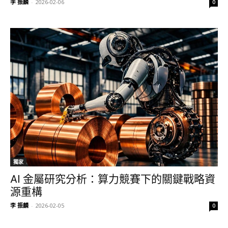
李 振麟
-
2026-02-06
0
獨家
AI 金屬研究分析：算力競賽下的關鍵戰略資
源重構
李 振麟
-
2026-02-05
0