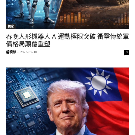
獨家
春晚人形機器人 AI運動極限突破 衝擊傳統軍
備格局顛覆重塑
編輯部
-
2026-02-18
0