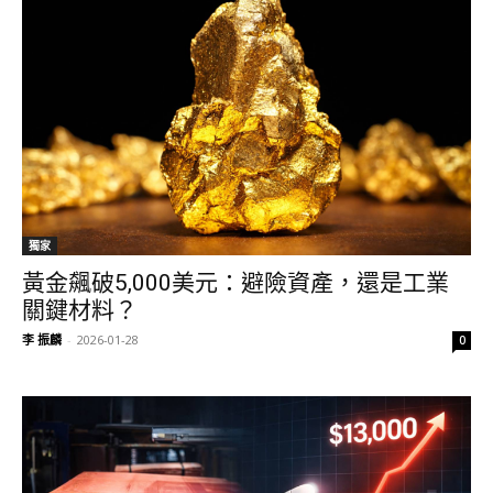
獨家
黃金飆破5,000美元：避險資產，還是工業
關鍵材料？
李 振麟
-
2026-01-28
0