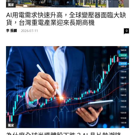
獨家
AI用電需求快速升高，全球變壓器面臨大缺
貨，台灣重電產業迎來長期商機
李 振麟
-
2026-07-11
0
獨家