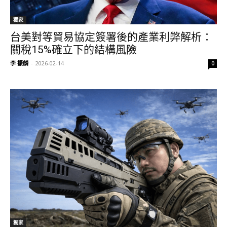
獨家
台美對等貿易協定簽署後的產業利弊解析：
關稅15%確立下的結構風險
李 振麟
-
2026-02-14
0
獨家