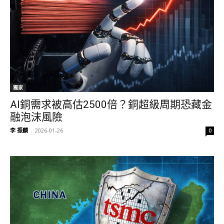
獨家
AI銅需求被高估2500倍？銅超級周期恐藏金
融泡沫風險
李 振麟
-
2026-01-26
0