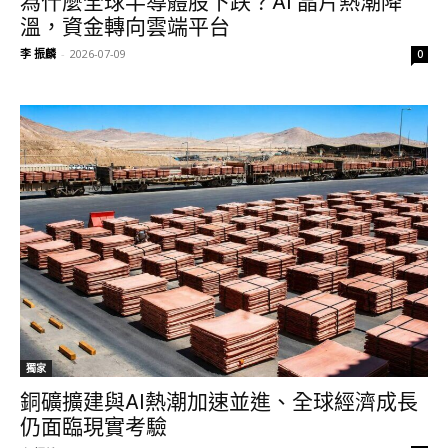
為什麼全球半導體股下跌？AI 晶片熱潮降
溫，資金轉向雲端平台
李 振麟
-
2026-07-09
0
獨家
銅礦擴建與AI熱潮加速並進、全球經濟成長
仍面臨現實考驗