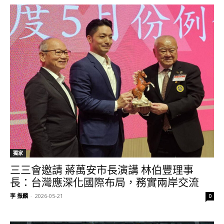
獨家
三三會邀請 蔣萬安市長演講 林伯豐理事
長：台灣應深化國際布局，務實兩岸交流
李 振麟
-
2026-05-21
0