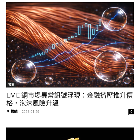
獨家
LME 銅市場異常訊號浮現：金融擠壓推升價
格，泡沫風險升溫
李 振麟
-
2026-01-29
0