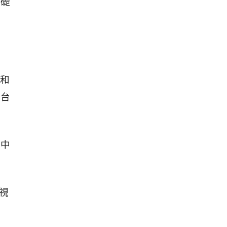
基礎
和
；台
料中
界視