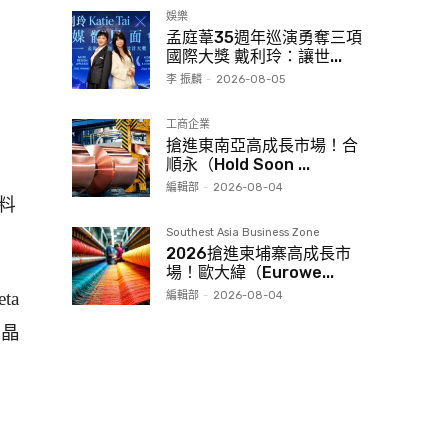
娛樂
孟庭葦35週年巡演勇奪三項
國際大獎 戴利玲：讓世...
李 振麟
-
2026-08-05
工商企業
搶進東南亞高成長市場！合
順永（Hold Soon ...
編輯部
-
2026-08-04
資料
Southest Asia Business Zone
2026搶進柬埔寨高成長市
場！歐大緯（Eurowe...
ta
編輯部
-
2026-08-04
動晶