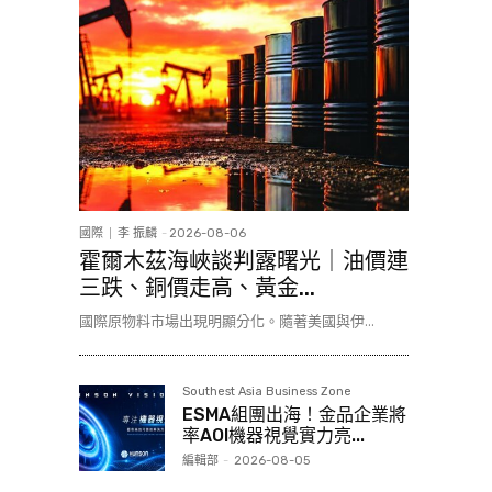
國際
李 振麟
-
2026-08-06
霍爾木茲海峽談判露曙光｜油價連
三跌、銅價走高、黃金...
國際原物料市場出現明顯分化。隨著美國與伊...
Southest Asia Business Zone
ESMA組團出海！金品企業將
率AOI機器視覺實力亮...
編輯部
-
2026-08-05