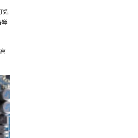
心打造
將導
，高