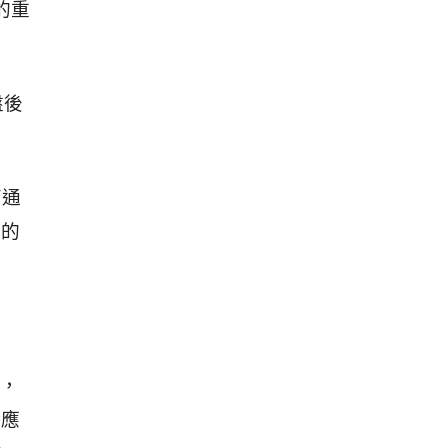
的重
盤後
高通
戶的
，
供應