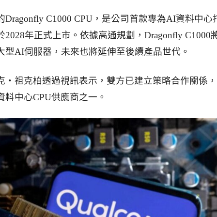
ragonfly C1000 CPU，是公司首款專為AI資料中
2028年正式上市。依據高通規劃，Dragonfly C1000
代大型AI伺服器，未來也將延伸至後續產品世代。
長馬克・祖克柏透過視訊表示，雙方已建立策略合作關係
a資料中心CPU供應商之一。