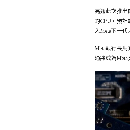
高通此次推出的D
的CPU，預計於
入Meta下一
Meta執行
通將成為Met