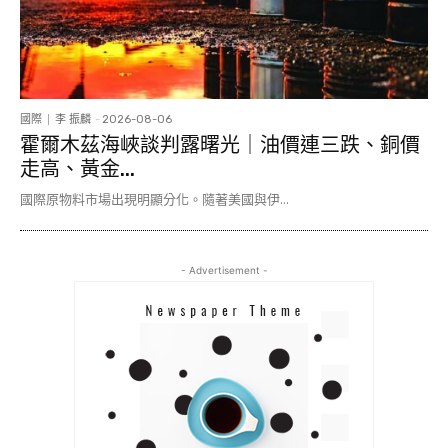
國際
李 振麟
-
2026-08-06
霍爾木茲海峽談判露曙光｜油價連三跌、銅價
走高、黃金...
國際原物料市場出現明顯分化。隨著美國與伊...
- Advertisement -