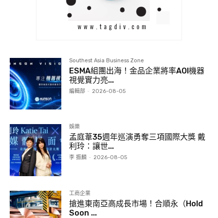
Southest Asia Business Zone
ESMA組團出海！金品企業將率AOI機器
視覺實力亮...
編輯部
-
2026-08-05
娛樂
孟庭葦35週年巡演勇奪三項國際大獎 戴
利玲：讓世...
李 振麟
-
2026-08-05
工商企業
搶進東南亞高成長市場！合順永（Hold
Soon ...