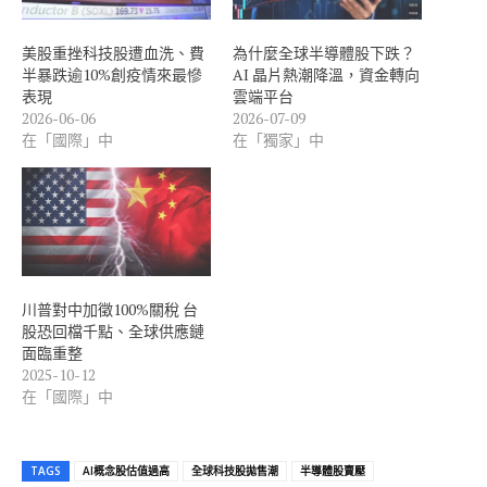
.
美股重挫科技股遭血洗、費
為什麼全球半導體股下跌？
半暴跌逾10%創疫情來最慘
AI 晶片熱潮降溫，資金轉向
表現
雲端平台
2026-06-06
2026-07-09
在「國際」中
在「獨家」中
川普對中加徵100%關稅 台
股恐回檔千點、全球供應鏈
面臨重整
2025-10-12
在「國際」中
TAGS
AI概念股估值過高
全球科技股拋售潮
半導體股賣壓