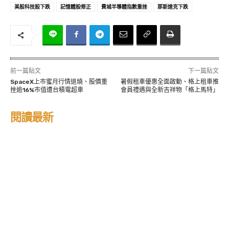
美股科技股下跌
記憶體股修正
費城半導體指數重挫
那斯達克下跌
前一篇貼文
下一篇貼文
SpaceX上市蜜月行情退燒、股價重
暑假租車優惠全面啟動、格上租車推
挫逾16%市值遭台積電超車
會員禮遇與全新吉祥物「格上馬特」
閱讀最新