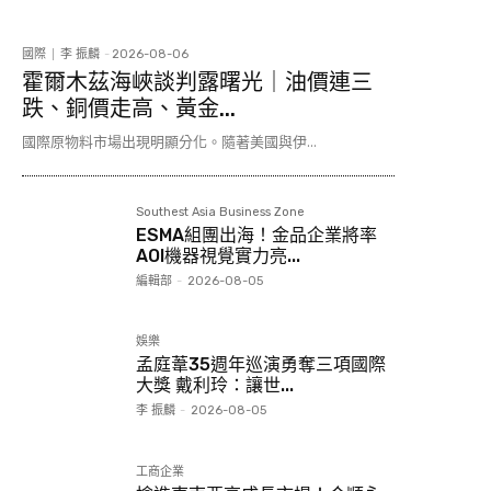
國際
李 振麟
-
2026-08-06
霍爾木茲海峽談判露曙光｜油價連三
跌、銅價走高、黃金...
國際原物料市場出現明顯分化。隨著美國與伊...
Southest Asia Business Zone
ESMA組團出海！金品企業將率
AOI機器視覺實力亮...
編輯部
-
2026-08-05
娛樂
孟庭葦35週年巡演勇奪三項國際
大獎 戴利玲：讓世...
李 振麟
-
2026-08-05
工商企業