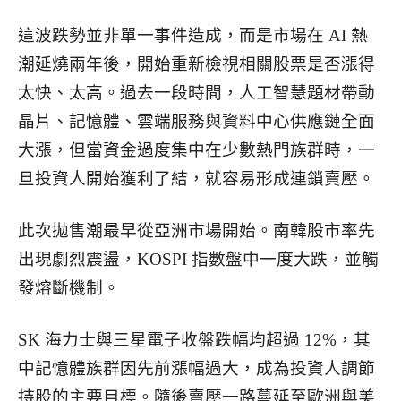
這波跌勢並非單一事件造成，而是市場在 AI 熱
潮延燒兩年後，開始重新檢視相關股票是否漲得
太快、太高。過去一段時間，人工智慧題材帶動
晶片、記憶體、雲端服務與資料中心供應鏈全面
大漲，但當資金過度集中在少數熱門族群時，一
旦投資人開始獲利了結，就容易形成連鎖賣壓。
此次拋售潮最早從亞洲市場開始。南韓股市率先
出現劇烈震盪，KOSPI 指數盤中一度大跌，並觸
發熔斷機制。
SK 海力士與三星電子收盤跌幅均超過 12%，其
中記憶體族群因先前漲幅過大，成為投資人調節
持股的主要目標。隨後賣壓一路蔓延至歐洲與美