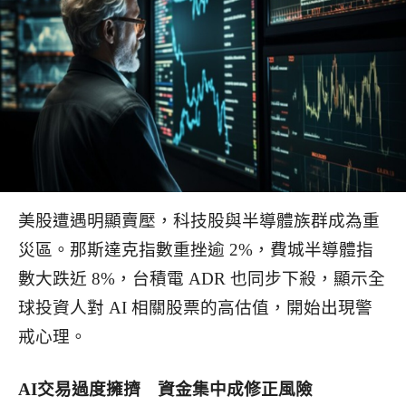
美股遭遇明顯賣壓，科技股與半導體族群成為重
災區。那斯達克指數重挫逾 2%，費城半導體指
數大跌近 8%，台積電 ADR 也同步下殺，顯示全
球投資人對 AI 相關股票的高估值，開始出現警
戒心理。
AI
交易過度擁擠 資金集中成修正風險