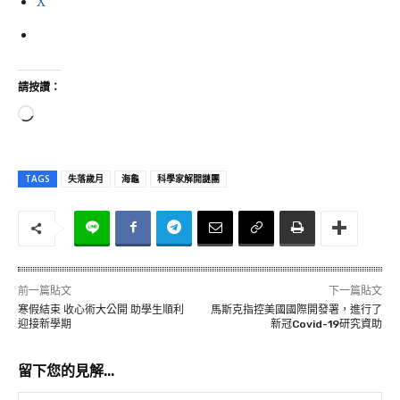
X
請按讚：
正
在
載
TAGS
失落歲月
海龜
科學家解開謎團
入
.
.
.
前一篇貼文
下一篇貼文
寒假結束 收心術大公開 助學生順利
馬斯克指控美國國際開發署，進行了
迎接新學期
新冠Covid-19研究資助
留下您的見解...