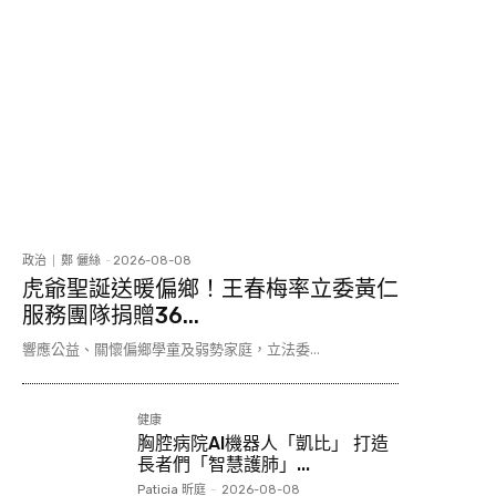
政治
鄭 儷絲
-
2026-08-08
虎爺聖誕送暖偏鄉！王春梅率立委黃仁
服務團隊捐贈36...
響應公益、關懷偏鄉學童及弱勢家庭，立法委...
健康
胸腔病院AI機器人「凱比」 打造
長者們「智慧護肺」...
Paticia 昕庭
-
2026-08-08