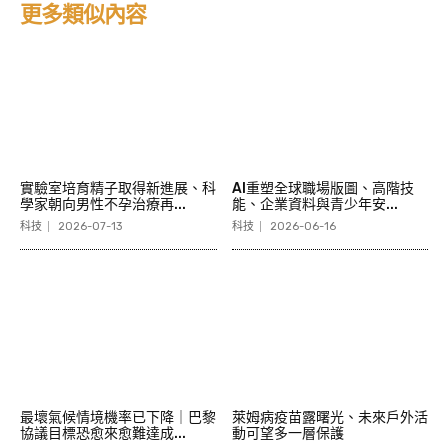
更多類似內容
實驗室培育精子取得新進展、科
AI重塑全球職場版圖、高階技
學家朝向男性不孕治療再...
能、企業資料與青少年安...
科技
2026-07-13
科技
2026-06-16
最壞氣候情境機率已下降｜巴黎
萊姆病疫苗露曙光、未來戶外活
協議目標恐愈來愈難達成...
動可望多一層保護