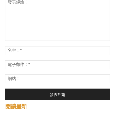
發
表
名
評
字
論：
*
電
子
郵
網
件
站
*
閱讀最新