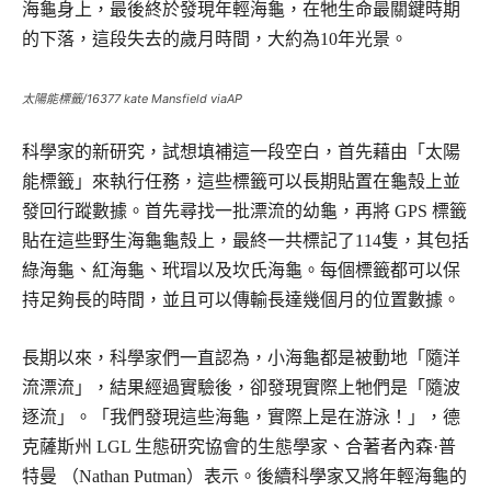
海龜身上，最後終於發現年輕海龜，在牠生命最關鍵時期
的下落，這段失去的歲月時間，大約為10年光景。
太陽能標籤/16377 kate Mansfield viaAP
科學家的新研究，試想填補這一段空白，首先藉由「太陽
能標籤」來執行任務，這些標籤可以長期貼置在龜殼上並
發回行蹤數據。首先尋找一批漂流的幼龜，再將 GPS 標籤
貼在這些野生海龜龜殼上，最終一共標記了114隻，其包括
綠海龜、紅海龜、玳瑁以及坎氏海龜。每個標籤都可以保
持足夠長的時間，並且可以傳輸長達幾個月的位置數據。
長期以來，科學家們一直認為，小海龜都是被動地「隨洋
流漂流」，結果經過實驗後，卻發現實際上牠們是「隨波
逐流」。「我們發現這些海龜，實際上是在游泳！」，德
克薩斯州 LGL 生態研究協會的生態學家、合著者內森·普
特曼 （Nathan Putman）表示。後續科學家又將年輕海龜的