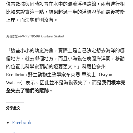
位置數據與同時設置在水中的漂流浮標路線，兩者進行相
比較來證實這一點，結果超過一半的浮標脫落而最後被衝
上岸，而海龜群則沒有。
海龜放行/NMFS 19508 Custaro Stahel
「這些小小的幼崽海龜，實際上是自己決定想去海洋的哪
個地方，就去哪個地方，而且小海龜在廣闊海洋間，移動
的位置比科學家預期的還要更大。」科羅拉多州
Ecolibrium 野生動物生態學家布萊恩·華萊士（Bryan
Wallace）表示。因此並不是海龜丟失了，而是
我們根本完
全失去了牠們的蹤跡
。
分享此文：
Facebook