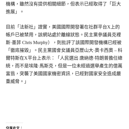
機構，雖然沒有提供相關細節，但表示已經取得了「巨大
進展」。
目前「法新社」證實，美國國際開發署在社群平台X上的
帳戶已被禁用，該網站處於離線狀態。民主黨參議員克裡
斯·墨菲 Chris Murphy），則批評了該國際開發機構已經被
「徹底摧毀」。民主黨國會女議員亞歷山大·奧卡西奧 – 科
爾特斯在X平台上表示：「人民選出 唐納德·特朗普擔任總
統，而不是埃隆·馬斯克，但是一位未經過選舉產生的億萬
富翁，突襲了美國國家機密資訊，已經對國家安全造成嚴
重威脅。」
分享此文：