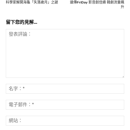
科學家解開海龜「失落歲月」之謎
遠傳FriDay 影音創佳績 韓劇流量飆
升
留下您的見解...
發
表
名
評
字
論：
*
電
子
郵
網
件
站
*