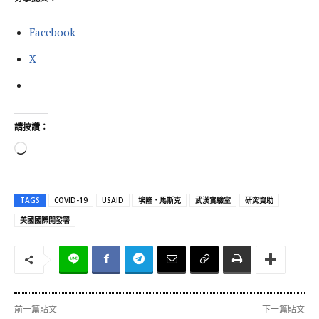
Facebook
X
請按讚：
正
在
載
TAGS
COVID-19
USAID
埃隆．馬斯克
武漢實驗室
研究資助
入
美國國際開發署
.
.
.
前一篇貼文
下一篇貼文