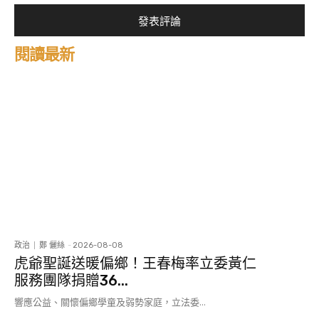
閱讀最新
政治
鄭 儷絲
-
2026-08-08
虎爺聖誕送暖偏鄉！王春梅率立委黃仁
服務團隊捐贈36...
響應公益、關懷偏鄉學童及弱勢家庭，立法委...