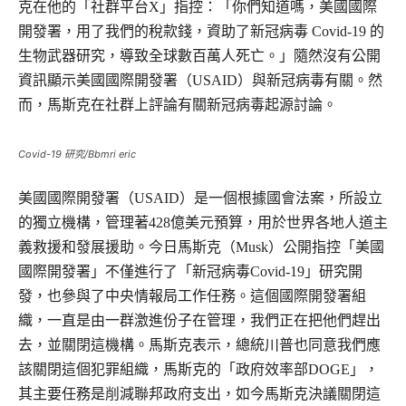
克在他的「社群平台X」指控：「你們知道嗎，美國國際
開發署，用了我們的稅款錢，資助了新冠病毒 Covid-19 的
生物武器研究，導致全球數百萬人死亡。」隨然沒有公開
資訊顯示美國國際開發署（USAID）與新冠病毒有關。然
而，馬斯克在社群上評論有關新冠病毒起源討論。
Covid-19 研究/Bbmri eric
美國國際開發署（USAID）是一個根據國會法案，所設立
的獨立機構，管理著428億美元預算，用於世界各地人道主
義救援和發展援助。今日馬斯克（Musk）公開指控「美國
國際開發署」不僅進行了「新冠病毒Covid-19」研究開
發，也參與了中央情報局工作任務。這個國際開發署組
織，一直是由一群激進份子在管理，我們正在把他們趕出
去，並關閉這機構。馬斯克表示，總統川普也同意我們應
該關閉這個犯罪組織，馬斯克的「政府效率部DOGE」，
其主要任務是削減聯邦政府支出，如今馬斯克決議關閉這