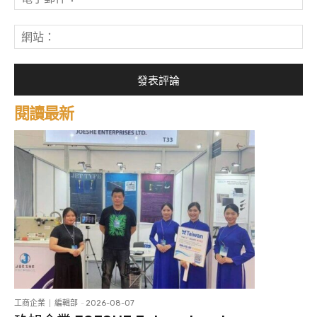
子
郵
網
件
站
*
閱讀最新
工商企業
編輯部
-
2026-08-07