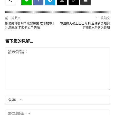
前一篇貼文
下一篇貼文
銅價飆升衝擊全球製造業 成本加重｜
中國擴大稀土出口限制 五種新金屬與
利潤壓縮 老闆們心中的痛
半導體材料列入管制
留下您的見解...
發
表
名
評
字
論：
*
電