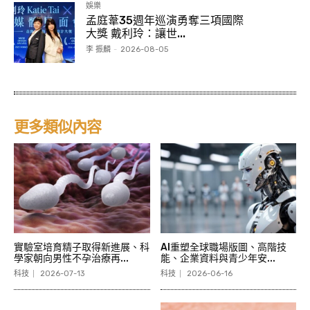
娛樂
孟庭葦35週年巡演勇奪三項國際
大獎 戴利玲：讓世...
李 振麟
-
2026-08-05
更多類似內容
實驗室培育精子取得新進展、科
AI重塑全球職場版圖、高階技
學家朝向男性不孕治療再...
能、企業資料與青少年安...
科技
2026-07-13
科技
2026-06-16