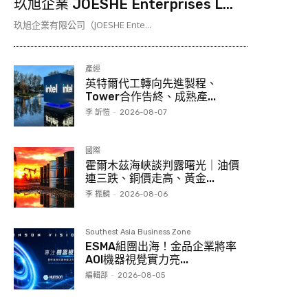
玖旭企業 JOESHE Enterprises L...
玖旭企業有限公司（JOESHE Ente...
產經
英特爾代工轉向先進製程、
Tower合作告終、成熟產...
李 訢愷
-
2026-08-07
國際
霍爾木茲海峽談判露曙光｜油價
連三跌、銅價走高、黃金...
李 振麟
-
2026-08-06
Southest Asia Business Zone
ESMA組團出海！金品企業將率
AOI機器視覺實力亮...
編輯部
-
2026-08-05