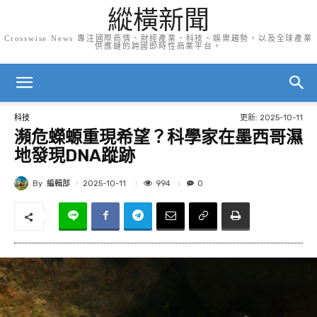
縱橫新聞
Crosswise News 專注國際商情、財經產業、科技、娛樂趨勢，以及全球產業
供應鏈的跨國即時性商業平台。
更新:
2025-10-11
科技
瀕危蠑螈重現希望？科學家在墨西哥濕
地發現DNA蹤跡
By
編輯部
994
2025-10-11
0