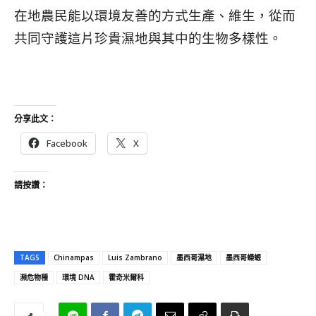
在地農民能以環境友善的方式生產、維生，從而
共同守護這片珍貴濕地與其中的生物多樣性。
分享此文：
Facebook
X
請按讚：
TAGS
Chinampas
Luis Zambrano
墨西哥濕地
墨西哥蠑螈
瀕危物種
環境 DNA
霍奇米爾科