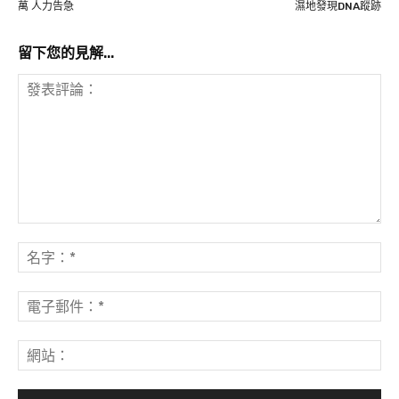
萬 人力告急
濕地發現DNA蹤跡
留下您的見解...
發
表
名
評
字
論：
*
電
子
郵
網
件
站
*