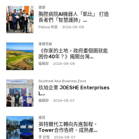
健康
胸腔病院AI機器人「凱比」 打造
長者們「智慧護肺」...
Paticia 昕庭
-
2026-08-08
專欄見解
《你家的土地，政府畫個圈就能
困你40年？》揭開台灣...
編輯部
-
2026-08-08
Southest Asia Business Zone
玖旭企業 JOESHE Enterprises
L...
編輯部
-
2026-08-07
產經
英特爾代工轉向先進製程、
Tower合作告終、成熟產...
李 訢愷
-
2026-08-07