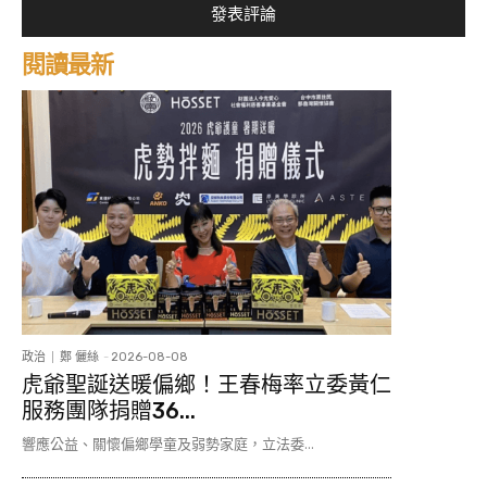
閱讀最新
政治
鄭 儷絲
-
2026-08-08
虎爺聖誕送暖偏鄉！王春梅率立委黃仁
服務團隊捐贈36...
響應公益、關懷偏鄉學童及弱勢家庭，立法委...