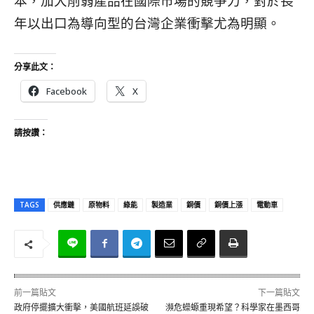
本，加大削弱產品在國際市場的競爭力，對於長
年以出口為導向型的台灣企業衝擊尤為明顯。
分享此文：
Facebook
X
請按讚：
TAGS
供應鏈
原物料
綠能
製造業
銅價
銅價上漲
電動車
前一篇貼文
下一篇貼文
政府停擺擴大衝擊，美國航班延誤破
瀕危蠑螈重現希望？科學家在墨西哥