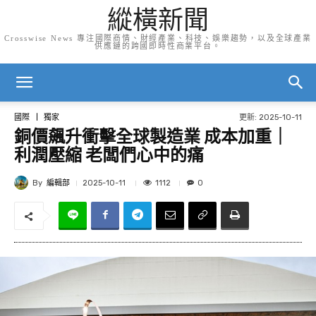
縱橫新聞
Crosswise News 專注國際商情、財經產業、科技、娛樂趨勢，以及全球產業
供應鏈的跨國即時性商業平台。
更新:
2025-10-11
國際
獨家
銅價飆升衝擊全球製造業 成本加重｜
利潤壓縮 老闆們心中的痛
By
編輯部
1112
2025-10-11
0