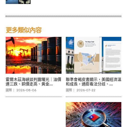
更多類似內容
霍爾木茲海峽談判露曙光｜油價
聯準會褐皮書顯示，美國經濟溫
連三跌、銅價走高、黃金...
和成長，通膨看法分歧、...
國際
2026-08-06
國際
2026-07-22