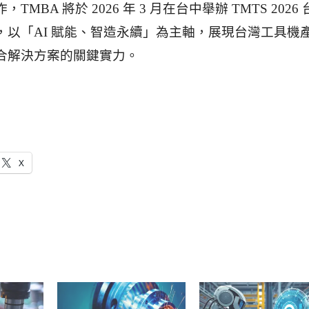
TMBA 將於 2026 年 3 月在台中舉辦 TMTS 2026
，以「AI 賦能、智造永續」為主軸，展現台灣工具機
合解決方案的關鍵實力。
X