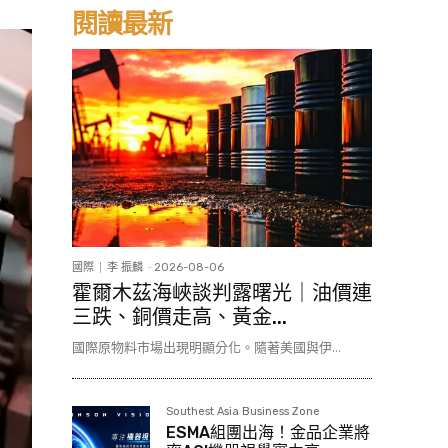
閱讀最新
國際
李 振麟
-
2026-08-06
霍爾木茲海峽談判露曙光｜油價連
三跌、銅價走高、黃金...
國際原物料市場出現明顯分化。隨著美國與伊...
Southest Asia Business Zone
ESMA組團出海！金品企業將