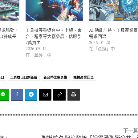
需求強勁、
工具機展重返台中，上銀、東
AI 動能加持、工具產業
口雙成長
台、程泰等大廠參展，估吸引
需求回溫
7萬買主
2026-01-20
2026-05-12
在「產經」中
在「產經」中
出口
工具機出口創新低
新台幣匯率影響
機械產業回溫
下一篇