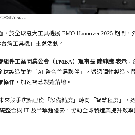
底 / CNC hu
於全球最大工具機展 EMO Hannover 2025 期間，
I×台灣工具機」主題活動。
零組件工業同業公會（TMBA）理事長 陳紳騰 表示
，
全球製造業的「AI 整合首選夥伴」，透過彈性製造、
業協作，加速智慧製造落地。
調，未來競爭焦點已從「設備精度」轉向「智慧程度」，
系統整合與 IT 及半導體優勢，協助全球製造業提升效率