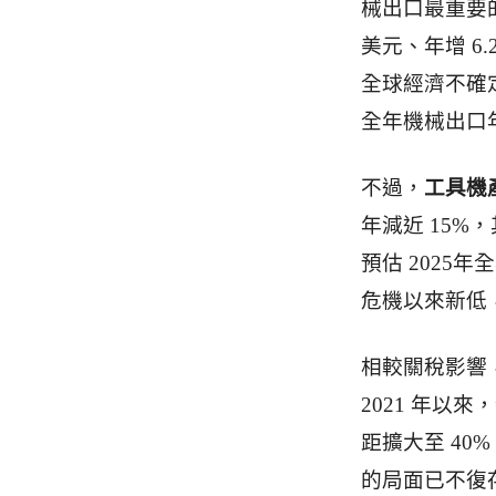
械出口最重要的
美元、年增 6.
全球經濟不確
全年機械出口
不過，
工具機
年減近 15%，
預估 2025
危機以來新低
相較關稅影響
2021 年
距擴大至 40%
的局面已不復