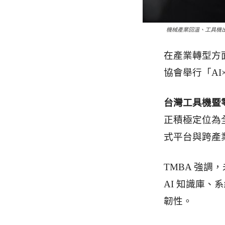
機械產業回溫、工具機出口探
在產業轉型方面，
協會舉行「A
台灣工具機暨
正積極定位為
式平台與跨產
TMBA 強
AI 知識庫、
韌性。