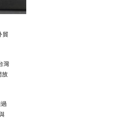
外貿
台灣
開放
透過
與