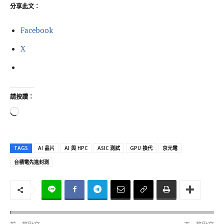
分享此文：
Facebook
X
請按讚：
正
在
載
TAGS
AI 晶片
AI 與 HPC
ASIC 測試
GPU 換代
京元電
入
台積電先進封測
.
.
.