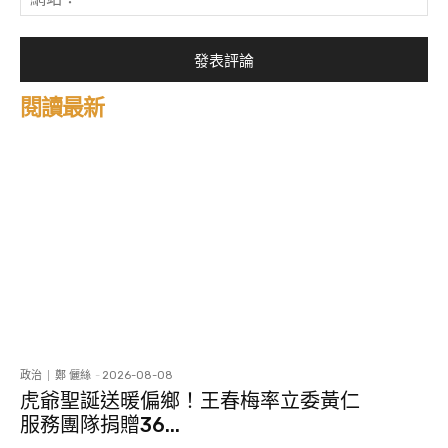
站
*
閱讀最新
政治
鄭 儷絲
-
2026-08-08
虎爺聖誕送暖偏鄉！王春梅率立委黃仁
服務團隊捐贈36...