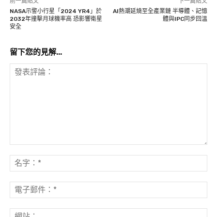
前一篇貼文
下一篇貼文
NASA示警小行星「2024 YR4」於
AI熱潮延燒至全產業鏈 半導體、記憶
2032年撞擊月球機率高 恐影響衛星
體與IPC同步回溫
安全
留下您的見解...
發
表
名
評
字
論：
*
電
子
郵
網
件