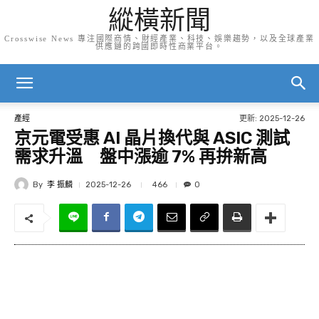
縱橫新聞
Crosswise News 專注國際商情、財經產業、科技、娛樂趨勢，以及全球產業
供應鏈的跨國即時性商業平台。
更新:
2025-12-26
產經
京元電受惠 AI 晶片換代與 ASIC 測試
需求升溫 盤中漲逾 7% 再拚新高
By
李 振麟
466
2025-12-26
0