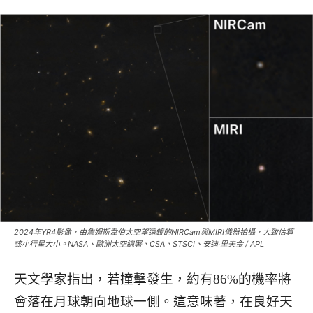
2024年YR4影像，由詹姆斯韋伯太空望遠鏡的NIRCam與MIRI儀器拍攝，大致估算
該小行星大小。NASA、歐洲太空總署、CSA、STSCI、安迪·里夫金 / APL
天文學家指出，若撞擊發生，約有86%的機率將
會落在月球朝向地球一側。這意味著，在良好天