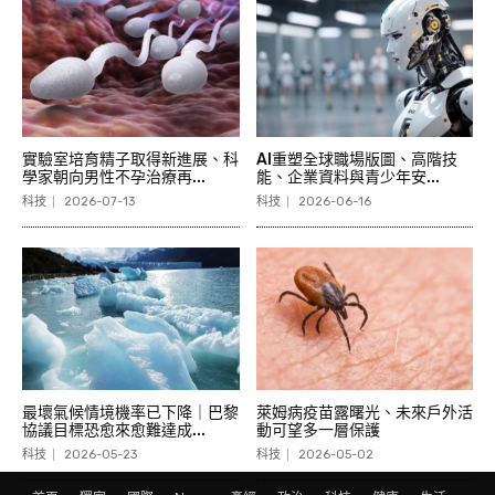
實驗室培育精子取得新進展、科
AI重塑全球職場版圖、高階技
學家朝向男性不孕治療再...
能、企業資料與青少年安...
科技
2026-07-13
科技
2026-06-16
最壞氣候情境機率已下降｜巴黎
萊姆病疫苗露曙光、未來戶外活
協議目標恐愈來愈難達成...
動可望多一層保護
科技
2026-05-23
科技
2026-05-02