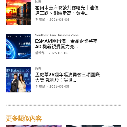
國際
霍爾木茲海峽談判露曙光｜油價
連三跌、銅價走高、黃金...
李 振麟
-
2026-08-06
Southest Asia Business Zone
ESMA組團出海！金品企業將率
AOI機器視覺實力亮...
編輯部
-
2026-08-05
娛樂
孟庭葦35週年巡演勇奪三項國際
大獎 戴利玲：讓世...
李 振麟
-
2026-08-05
更多類似內容