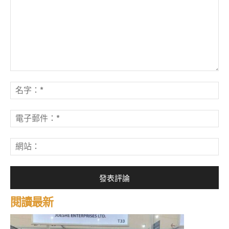
發
表
名
評
字
論：
*
電
子
郵
網
件
站
*
閱讀最新