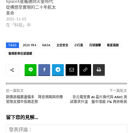
SpaceX星艦邁向火星時代
從構想至實現的二十年航太
革命
2025-11-03
在「科技」中
TAGS
2024 YR4
NASA
太空安全
小行星
月球撞擊
衛星風險
詹姆斯韋伯望遠鏡
前一篇貼文
下一篇貼文
銅價高檔震盪偏多 降息預期與供應
京元電受惠 AI 晶片換代與 ASIC 測
受限支撐中長期走勢
試需求升溫 盤中漲逾 7% 再拚新高
留下您的見解...