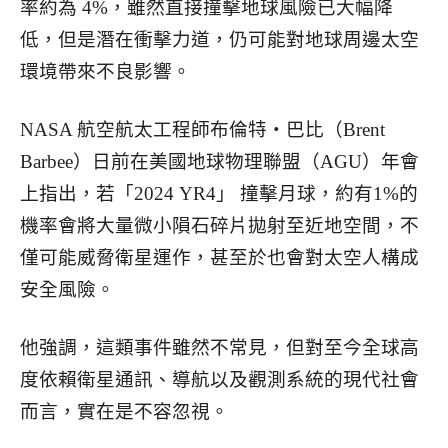
率約為 4%，雖然直接撞擊地球風險已大幅降
低，但是潛在衝擊力道，仍可能對地球周邊太空
環境帶來不良影響。
NASA 航空航太工程師布倫特・巴比（Brent
Barbee）日前在美國地球物理聯盟（AGU）年會
上指出，若「2024 YR4」 撞擊月球，約有1%的
機率會將大量微小隕石碎片拋射至近地空間，不
僅可能威脅衛星運作，甚至於也會對太空人構成
安全風險。
他強調，這類事件雖然不常見，但對至今全球高
度依賴衛星通訊、導航以及觀測系統的現代社會
而言，實在是不容忽視。