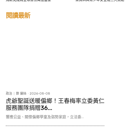
馬斯克成為全球首位萬億富豪
業資料與青少年安全成三大焦點
閱讀最新
政治
鄭 儷絲
-
2026-08-08
虎爺聖誕送暖偏鄉！王春梅率立委黃仁
服務團隊捐贈36...
響應公益、關懷偏鄉學童及弱勢家庭，立法委...