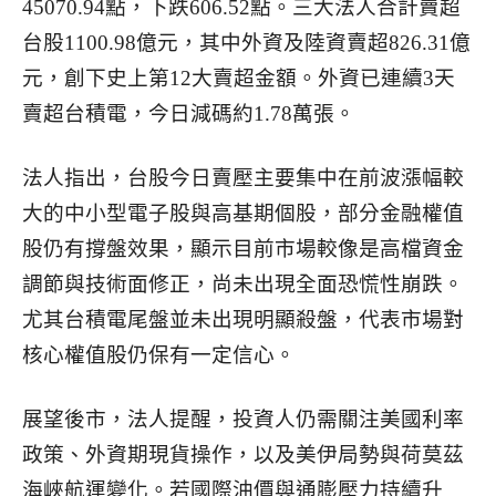
45070.94點，下跌606.52點。三大法人合計賣超
台股1100.98億元，其中外資及陸資賣超826.31億
元，創下史上第12大賣超金額。外資已連續3天
賣超台積電，今日減碼約1.78萬張。
法人指出，台股今日賣壓主要集中在前波漲幅較
大的中小型電子股與高基期個股，部分金融權值
股仍有撐盤效果，顯示目前市場較像是高檔資金
調節與技術面修正，尚未出現全面恐慌性崩跌。
尤其台積電尾盤並未出現明顯殺盤，代表市場對
核心權值股仍保有一定信心。
展望後市，法人提醒，投資人仍需關注美國利率
政策、外資期現貨操作，以及美伊局勢與荷莫茲
海峽航運變化。若國際油價與通膨壓力持續升