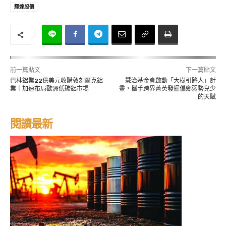
輝達股價
前一篇貼文
下一篇貼文
巴林鋁業22億美元收購敦刻爾克鋁
慧治基金會啟動「大樹引路人」計
業｜加速布局歐洲低碳鋁市場
畫，攜手跨界菁英發掘偏鄉弱勢兒少
的天賦
閱讀最新