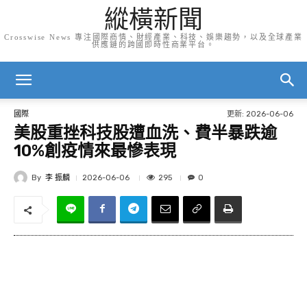
縱橫新聞
Crosswise News 專注國際商情、財經產業、科技、娛樂趨勢，以及全球產業
供應鏈的跨國即時性商業平台。
更新:
2026-06-06
國際
美股重挫科技股遭血洗、費半暴跌逾
10%創疫情來最慘表現
By
李 振麟
295
2026-06-06
0