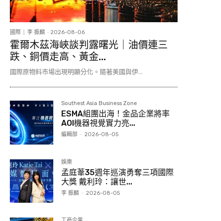
國際
李 振麟
-
2026-08-06
霍爾木茲海峽談判露曙光｜油價連三
跌、銅價走高、黃金...
國際原物料市場出現明顯分化。隨著美國與伊...
Southest Asia Business Zone
ESMA組團出海！金品企業將率
AOI機器視覺實力亮...
編輯部
-
2026-08-05
娛樂
孟庭葦35週年巡演勇奪三項國際
大獎 戴利玲：讓世...
李 振麟
-
2026-08-05
工商企業