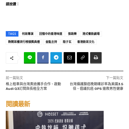
請按讚：
TAGS
何故導演
回憶中的香港味道
張啟樂
港式餐飲劇場
熱鬧茶樓流行榜頒獎典禮
金點主持
陸子玄
香港飲茶文化
前一篇貼文
下一篇貼文
格上租車與台灣奧迪攜手合作、啟動
台灣攝護腺癌晚期確診率為美國3.5
Audi Q3訂閱與長租全方案
倍、倡議抗癌 GPS 搶救男性健康
閱讀最新