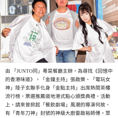
由 「JUNTO同」粵菜餐廳主辦，為尋找《回憶中
的香港味道》，「金鐘主持」張啟樂、「電玩女
神」陸子玄聯手化身「金點主持」出席熱鬧茶樓
流行榜，票選推薦道地港式點心頒獎典禮，活動
上，請來曾掀起「餐飲劇場」風潮的導演何故、
有「青年刀神」封號的神級大廚雷啟裕師傅，眾