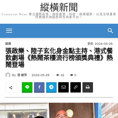
縱橫新聞
Crosswise News 專注國際商情、財經產業、科技、娛樂趨勢，以及全球產業
供應鏈的跨國即時性商業平台。
更新:
2026-05-28
娛樂
張啟樂、陸子玄化身金點主持、港式餐
飲劇場《熱鬧茶樓流行榜頒獎典禮》熱
鬧登場
By
翁 維萍
62
2026-05-28
0