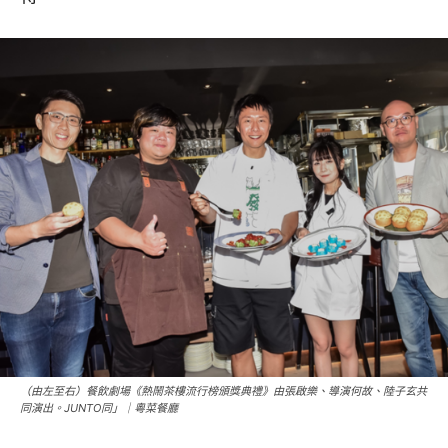
（由左至右）餐飲劇場《熱鬧茶樓流行榜頒獎典禮》由張啟樂、導演何故、陸子玄共
同演出。JUNTO同」｜粵菜餐廳