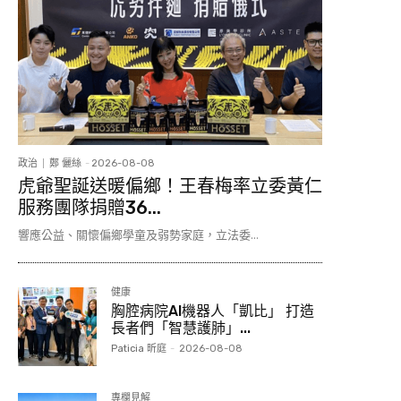
政治
鄭 儷絲
-
2026-08-08
虎爺聖誕送暖偏鄉！王春梅率立委黃仁
服務團隊捐贈36...
響應公益、關懷偏鄉學童及弱勢家庭，立法委...
健康
胸腔病院AI機器人「凱比」 打造
長者們「智慧護肺」...
Paticia 昕庭
-
2026-08-08
專欄見解