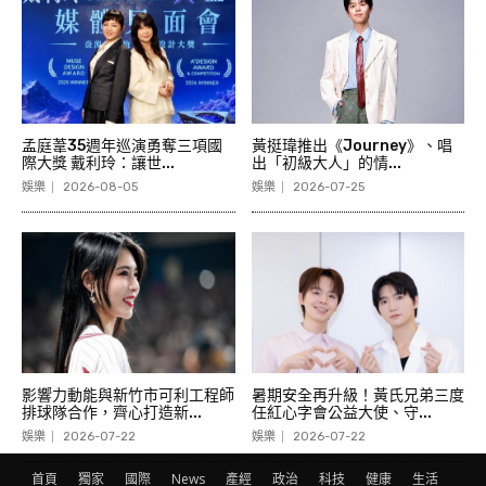
孟庭葦35週年巡演勇奪三項國
黃挺瑋推出《Journey》、唱
際大獎 戴利玲：讓世...
出「初級大人」的情...
娛樂
2026-08-05
娛樂
2026-07-25
影響力動能與新竹市可利工程師
暑期安全再升級！黃氏兄弟三度
排球隊合作，齊心打造新...
任紅心字會公益大使、守...
娛樂
2026-07-22
娛樂
2026-07-22
首頁
獨家
國際
News
產經
政治
科技
健康
生活