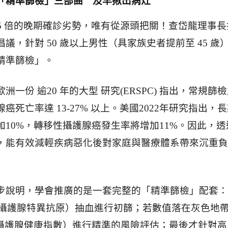
「精準篩檢」三部曲 及早揪出病灶
.5 倍的晚期確診劣勢，唯有從源頭把關！查岱龍理事長
議，針對 50 歲以上男性（具家族史者提前至 45 歲
精準篩檢」。
洲一份 逾20 年的大型 研究(ERSPC) 指出，常規篩
癌死亡率達 13-27% 以上。美國2022年研究指出，
加10%，轉移性攝護腺癌發生率將增加11%。因此，透
，能有效減輕疾病惡化後對家庭與醫療體系帶來沉重負
步說明，學會推廣的是一套完整的「精準篩檢」配套：
A（攝護腺特異抗原）抽血進行初篩；若數值落在灰色地
I（攝護腺健康指數）進行精準的風險評估；最後才針對高