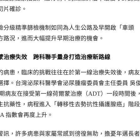
切片確診。
險分級精準篩檢機制如同為人生公路及早開啟「車頭
方路況，進而大幅提升早期治療的機會。
蒙治療失效 跨科聯手量身打造治療新路線
的病患，臨床的挑戰往往在於第一線治療失效後，病友
選擇。台灣泌尿科醫學會泌尿腫瘤委員會主任委員 吳
晚期病友在接受第一線荷爾蒙治療（ADT）一段時間後
生抗藥性，病程進入「轉移性去勢抗性攝護腺癌」階段
SA 指數會再度上升。
警訊，許多病患與家屬常感到徬徨無助，擔憂年邁長者