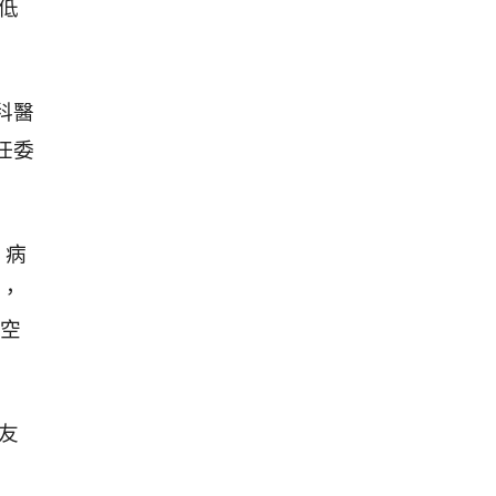
低
科醫
任委
、病
，
空
病友