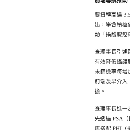
前端導航推動
要扭轉高達 3
出，學會積極倡
動「攝護腺癌
查理事長引述歐
有效降低攝護腺
未篩檢率每增
前端及早介入
擔。
查理事長進一
先透過 PS
再搭配 PH