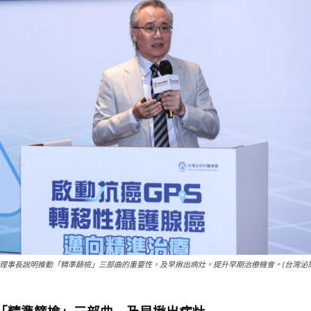
理事長說明推動「精準篩檢」三部曲的重要性，及早揪出病灶，提升早期治療機會。(台灣泌