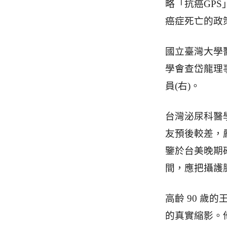
略「抗癌GP
癌症死亡的政
國立臺灣大學
學會查岱龍理
員(右)。
台灣泌尿科醫
友預後較差，
鑒於台美晚期
間，應把攝護
高齡 90 歲
的真實縮影。