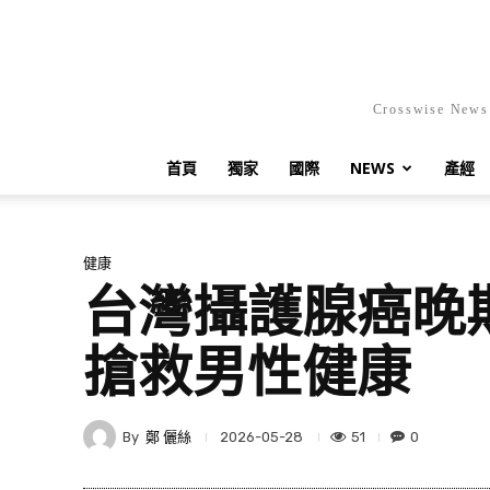
Crosswis
首頁
獨家
國際
NEWS
產經
健康
台灣攝護腺癌晚期
搶救男性健康
By
鄭 儷絲
51
0
2026-05-28