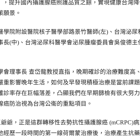
S」，提升國內攝護腺癌照護品質之餘，實現健康台灣降
策願景。
醫學院附設醫院核子醫學部路景竹醫師(左)、台灣泌尿
事長(中)、台灣泌尿科醫學會泌尿腫瘤委員會吳俊德主
學會理事長 查岱龍教授直指，晚期確診的治療難度高
嚴重影響晚年生活，如何及早發現積極治療是當前課題
確診率存在巨幅落差，凸顯我們在早期篩檢有很大努力
腺癌防治視為台灣公衛的重點項目。
的王爺爺，正是這群轉移性去勢抗性攝護腺癌 (mCRPC)
他經歷一段時間的第一線荷爾蒙治療後，治療產生抗藥