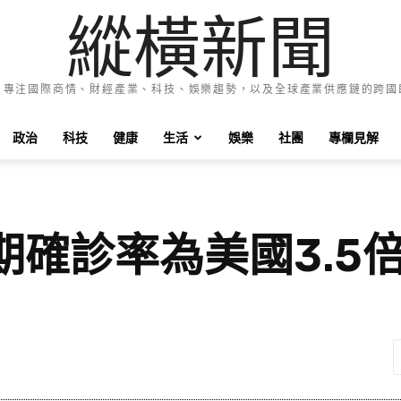
縱橫新聞
e News 專注國際商情、財經產業、科技、娛樂趨勢，以及全球產業供應鏈的跨
政治
科技
健康
生活
娛樂
社團
專欄見解
確診率為美國3.5倍