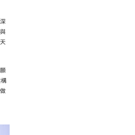
深
與
天
願
建構
做