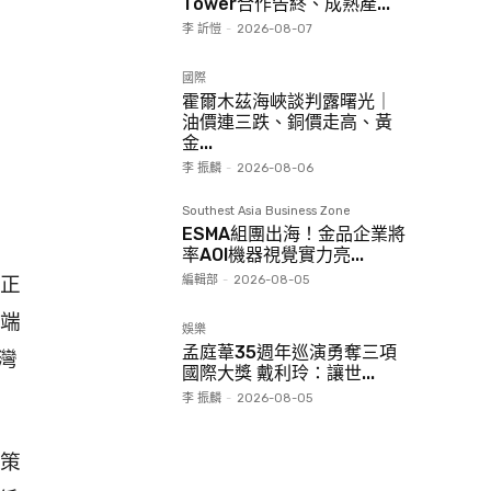
Tower合作告終、成熟產...
李 訢愷
-
2026-08-07
國際
霍爾木茲海峽談判露曙光｜
油價連三跌、銅價走高、黃
金...
李 振麟
-
2026-08-06
Southest Asia Business Zone
ESMA組團出海！金品企業將
率AOI機器視覺實力亮...
編輯部
-
2026-08-05
正
端
娛樂
孟庭葦35週年巡演勇奪三項
灣
國際大獎 戴利玲：讓世...
李 振麟
-
2026-08-05
策