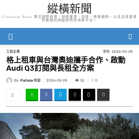
縱橫新聞
Crosswise News 專注國際商情、財經產業、科技、娛樂趨勢，以及全球產業
供應鏈的跨國即時性商業平台。
更新:
2026-05-28
工商企業
格上租車與台灣奧迪攜手合作、啟動
Audi Q3訂閱與長租全方案
By
Paticia 昕庭
52
2026-05-28
0