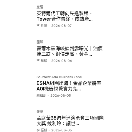
產經
英特爾代工轉向先進製程、
Tower合作告終、成熟產...
李 訢愷
-
2026-08-07
國際
霍爾木茲海峽談判露曙光｜油價
連三跌、銅價走高、黃金...
李 振麟
-
2026-08-06
Southest Asia Business Zone
ESMA組團出海！金品企業將率
AOI機器視覺實力亮...
編輯部
-
2026-08-05
娛樂
孟庭葦35週年巡演勇奪三項國際
大獎 戴利玲：讓世...
李 振麟
-
2026-08-05