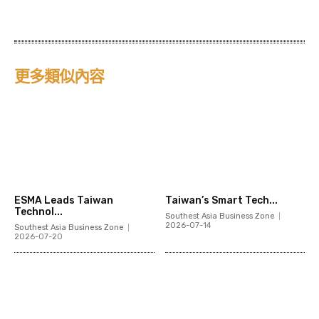
更多類似內容
ESMA Leads Taiwan
Taiwan’s Smart Tech...
Technol...
Southest Asia Business Zone
2026-07-14
Southest Asia Business Zone
2026-07-20