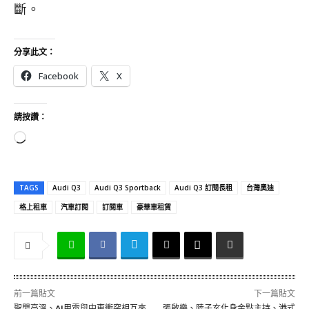
斷。
分享此文：
Facebook
X
請按讚：
正
在
載
TAGS
Audi Q3
Audi Q3 Sportback
Audi Q3 訂閱長租
台灣奧迪
入
格上租車
汽車訂閱
訂閱車
豪華車租賃
.
.
.
前一篇貼文
下一篇貼文
聖嬰高溫、AI用電與中東衝突相互夾
張啟樂、陸子玄化身金點主持、港式