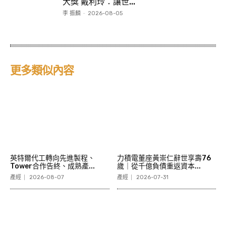
大獎 戴利玲：讓世...
李 振麟
-
2026-08-05
更多類似內容
英特爾代工轉向先進製程、
力積電董座黃崇仁辭世享壽76
Tower合作告終、成熟產...
歲｜從千億負債重返資本...
產經
2026-08-07
產經
2026-07-31