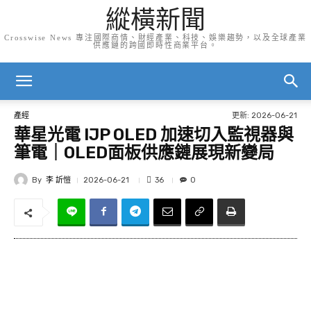
縱橫新聞
Crosswise News 專注國際商情、財經產業、科技、娛樂趨勢，以及全球產業
供應鏈的跨國即時性商業平台。
更新:
2026-06-21
產經
華星光電 IJP OLED 加速切入監視器與
筆電｜OLED面板供應鏈展現新變局
By
李 訢愷
36
2026-06-21
0