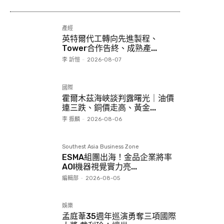
產經
英特爾代工轉向先進製程、
Tower合作告終、成熟產...
李 訢愷
-
2026-08-07
國際
霍爾木茲海峽談判露曙光｜油價
連三跌、銅價走高、黃金...
李 振麟
-
2026-08-06
Southest Asia Business Zone
ESMA組團出海！金品企業將率
AOI機器視覺實力亮...
編輯部
-
2026-08-05
娛樂
孟庭葦35週年巡演勇奪三項國際