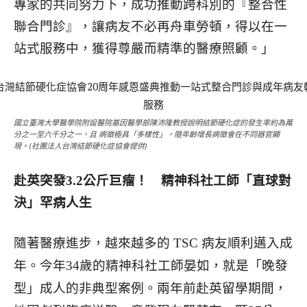
專家的共同努力下，成功推動跨科別的『整合性
聯合門診』，讓病友不必再舟車勞頓，得以在一
站式服務中，獲得尊嚴而精準的醫療照顧。」
國立臺灣大學醫學院附設醫院基因醫學部陳沛隆教授說明結節硬化症的發生率約為萬
分之一至六千分之一，且 病徵極具「多樣性」，隨年齡增長病徵會在不同器官顯
現。(社團法人台灣結節硬化症協會提供)
赴英突發3.2公斤巨瘤！ 精神科社工師「直球對
決」罕病人生
隨著醫療進步，越來越多的 TSC 病友順利邁入成
年。今年34歲的精神科社工師晏如，就是「晚發
型」
成人的非典型案例。兩年前赴英留學期間，