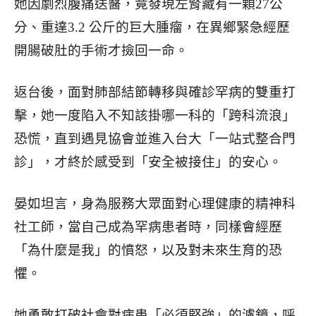
她因劇烈腹痛送醫，竟發現左腎藏有一顆27公
分、重達3.2
公斤的巨大腫瘤，在異鄉緊急經歷
開腸破肚的手術才撿回一命。
返台後，面對肺部結節轉移與確診罕病的雙重打
擊，她一度陷入不知該掛哪一科的「跨科流浪」
恐慌，直到遇見協會並進入台大「一站式整合
門
診」，才終於感受到「安全被接住」的安心。
晏如坦言，身為服務大眾面對心理健康的精神科
社工師，當自己成為罕病患者時，同樣會經歷
「為什麼是我」的憤怒，以及對未來生育的恐
懼。
她勇敢打破社會對病患「必須堅強」的濾鏡，呼