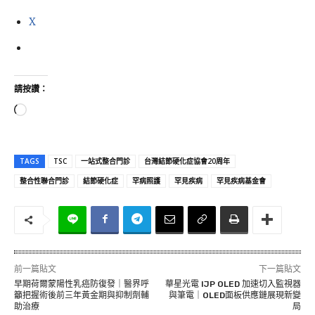
X
請按讚：
正
在
載
TAGS
TSC
一站式整合門診
台灣結節硬化症協會20周年
入
整合性聯合門診
結節硬化症
罕病照護
罕見疾病
罕見疾病基金會
.
.
.
前一篇貼文
下一篇貼文
早期荷爾蒙陽性乳癌防復發｜醫界呼
華星光電 IJP OLED 加速切入監視器
籲把握術後前三年黃金期與抑制劑輔
與筆電｜OLED面板供應鏈展現新變
助治療
局