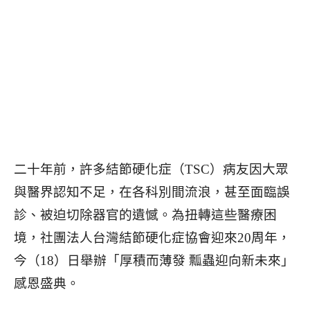
二十年前，許多結節硬化症（TSC）病友因大眾
與醫界認知不足，在各科別間流浪，甚至面臨誤
診、被迫切除器官的遺憾。為扭轉這些醫療困
境，社團法人台灣結節硬化症協會迎來20周年，
今（18）日舉辦
「厚積而薄發 瓢蟲迎向新未來」
感恩盛典。