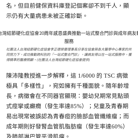
名，但目前健保資料庫登記個案卻不到千人，顯
示仍有
大量病患未被正確診斷。
社團法人台灣結節硬化症協會李正德榮譽理事長分享在協會與各大醫學中心專家的共
同努力下，成功推動跨科別的『一站式整合門診』，讓病友得以在一站式服務中，獲
得精準的醫療照顧。(社團法人台灣結節硬化症協會提供)
陳沛隆教授進一步解釋，這 1/6000 的 TSC 病徵
極具「多樣性」，宛如擁有千種面貌。隨年齡增
長，
病徵會在不同器官顯現：嬰幼兒期常見點頭
式痙攣或癲癇（發生率達85%）；兒童及青春期
易出現常被誤認為青春痘的臉部血管纖維瘤；而
成年期則好發腎血管肌脂肪瘤（發生率達60%）
及肺部淋巴管平滑肌瘤。