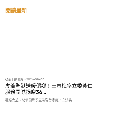
閱讀最新
政治
鄭 儷絲
-
2026-08-08
虎爺聖誕送暖偏鄉！王春梅率立委黃仁
服務團隊捐贈36...
響應公益、關懷偏鄉學童及弱勢家庭，立法委...