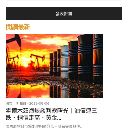
*
閱讀最新
國際
李 振麟
-
2026-08-06
霍爾木茲海峽談判露曙光｜油價連三
跌、銅價走高、黃金...
國際原物料市場出現明顯分化。隨著美國與伊...