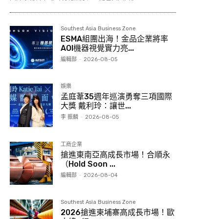
Southest Asia Business Zone
ESMA組團出海！金品企業將率
AOI機器視覺實力亮...
編輯部
-
2026-08-05
娛樂
孟庭葦35週年巡演勇奪三項國際
大獎 戴利玲：讓世...
李 振麟
-
2026-08-05
工商企業
搶進東南亞高成長市場！合順永
（Hold Soon ...
編輯部
-
2026-08-04
Southest Asia Business Zone
2026搶進柬埔寨高成長市場！歐