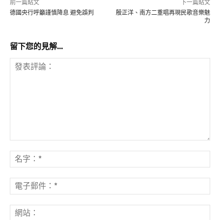
前一篇貼文
下一篇貼文
德國央行呼籲謹慎降息 避免誤判
殷正洋、南方二重唱再現民歌音樂魅
力
留下您的見解...
發
表
名
評
字
論：
*
電
子
郵
網
件
站