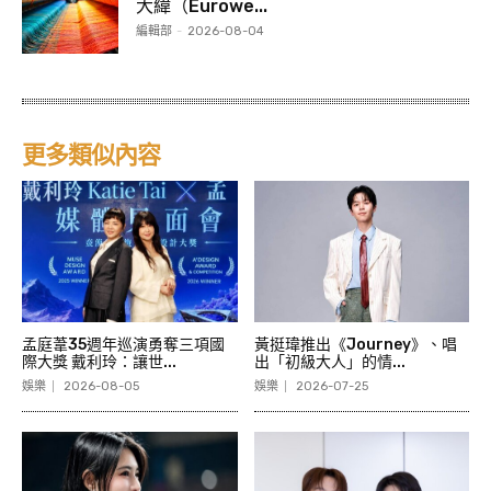
大緯（Eurowe...
編輯部
-
2026-08-04
更多類似內容
孟庭葦35週年巡演勇奪三項國
黃挺瑋推出《Journey》、唱
際大獎 戴利玲：讓世...
出「初級大人」的情...
娛樂
2026-08-05
娛樂
2026-07-25