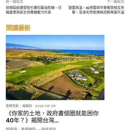
前一篇貼文
下一篇貼文
荷姆茲航運受阻引爆石腦油危機、日
聖嬰高溫、AI用電與中東衝突相互夾
韓產業與民生供應鏈壓力升高
擊、全球天然氣價格恐將再度升溫
閱讀最新
專欄見解
編輯部
-
2026-08-08
《你家的土地，政府畫個圈就能困你
40年？》揭開台灣...
蔡耀德｜專欄觀點 --- 陣屋建設...