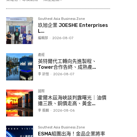
Southest Asia Business Zone
玖旭企業 JOESHE Enterprises
L...
編輯部
-
2026-08-07
產經
英特爾代工轉向先進製程、
Tower合作告終、成熟產...
李 訢愷
-
2026-08-07
國際
霍爾木茲海峽談判露曙光｜油價
連三跌、銅價走高、黃金...
李 振麟
-
2026-08-06
Southest Asia Business Zone
ESMA組團出海！金品企業將率