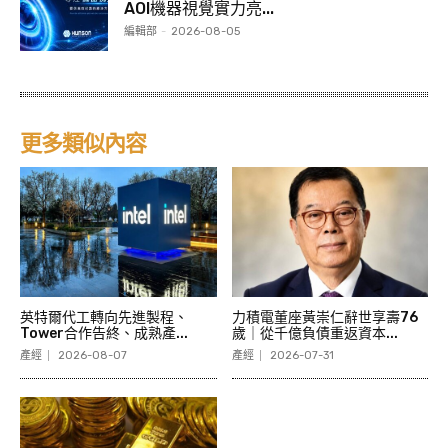
AOI機器視覺實力亮...
編輯部
-
2026-08-05
更多類似內容
英特爾代工轉向先進製程、
力積電董座黃崇仁辭世享壽76
Tower合作告終、成熟產...
歲｜從千億負債重返資本...
產經
2026-08-07
產經
2026-07-31