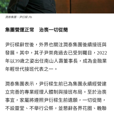
潤泰集團、尹衍樑 /fb
集團營運正常 治喪一切從簡
尹衍樑辭世後，外界也關注潤泰集團後續接班與
發展。其中，其子尹崇堯過去已受到矚目，2022
年以39歲之姿出任南山人壽董事長，成為金融業
年輕世代接班代表之一。
潤泰集團表示，尹衍樑生前已為集團永續經營建
立完善的專業經理人體制與接班布局。至於治喪
事宜，家屬將遵照尹衍樑生前遺願，一切從簡，
不設靈堂、不舉行公祭，並懇辭各界花圈、輓聯