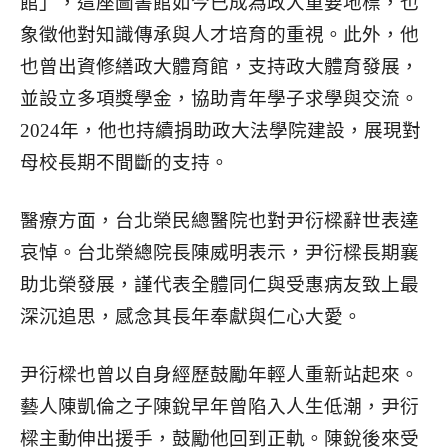
館」，這座圖書館如今已成為政大重要地標，也
象徵他對知識傳承與人才培育的重視。此外，他
也曾出資修繕政大體育館，支持政大體育發展，
並設立多項獎學金，協助青年學子求學與交流。
2024年，他也持續捐助政大法學院建設，展現對
母校長期不間斷的支持。
醫療方面，台北榮民總醫院也對尹衍樑辭世表達
哀悼。台北榮總院長陳威明表示，尹衍樑長期襄
助北榮發展，謹代表全體同仁與受惠病友致上最
深沉追思，感念其長年奉獻與仁心大愛。
尹衍樑也曾以自身經歷鼓勵年輕人重新站起來。
藝人陳凱倫之子陳銳早年曾陷入人生低潮，尹衍
樑主動伸出援手，鼓勵他回到正軌。陳銳後來受