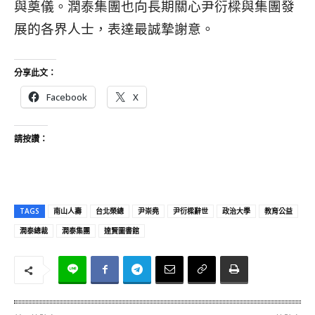
與奠儀。潤泰集團也向長期關心尹衍樑與集團發
展的各界人士，表達最誠摯謝意。
分享此文：
Facebook
X
請按讚：
TAGS
南山人壽
台北榮總
尹崇堯
尹衍樑辭世
政治大學
教育公益
潤泰總裁
潤泰集團
達賢圖書館