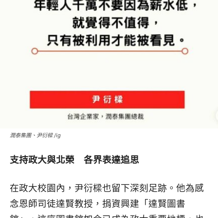
潤泰集團、尹衍樑 /ig
支持政大與北榮 各界表達追思
在政大校園內，尹衍樑也留下深刻足跡。他為感
念恩師司徒達賢教授，捐資興建「達賢圖書