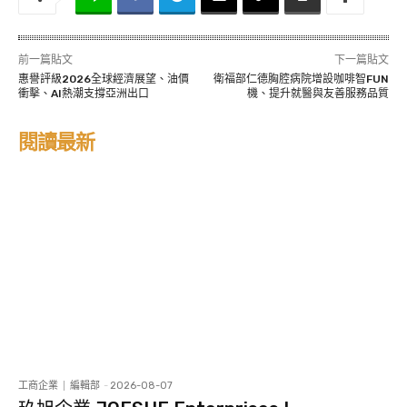
前一篇貼文
下一篇貼文
惠譽評級2026全球經濟展望、油價
衛福部仁德胸腔病院增設咖啡智FUN
衝擊、AI熱潮支撐亞洲出口
機、提升就醫與友善服務品質
閱讀最新
工商企業
編輯部
-
2026-08-07