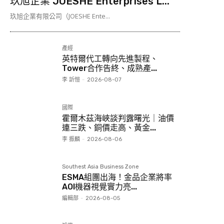
玖旭企業 JOESHE Enterprises L...
玖旭企業有限公司（JOESHE Ente...
產經
英特爾代工轉向先進製程、
Tower合作告終、成熟產...
李 訢愷
-
2026-08-07
國際
霍爾木茲海峽談判露曙光｜油價
連三跌、銅價走高、黃金...
李 振麟
-
2026-08-06
Southest Asia Business Zone
ESMA組團出海！金品企業將率
AOI機器視覺實力亮...
編輯部
-
2026-08-05