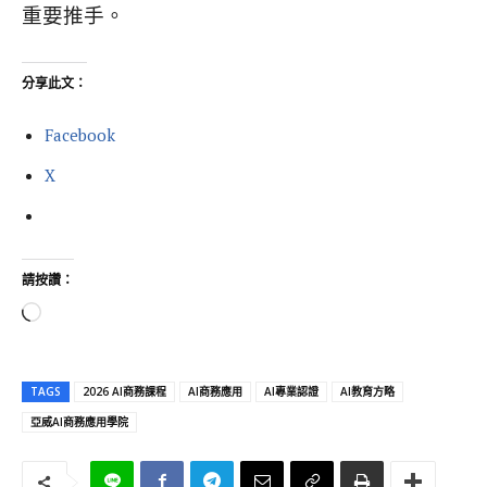
重要推手。
分享此文：
Facebook
X
請按讚：
正
在
載
TAGS
2026 AI商務課程
AI商務應用
AI專業認證
AI教育方略
入
亞威AI商務應用學院
.
.
.