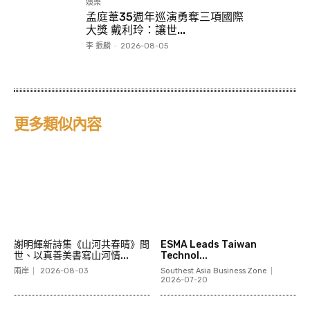
娛樂
孟庭葦35週年巡演勇奪三項國際
大獎 戴利玲：讓世...
李 振麟
-
2026-08-05
更多類似內容
謝明輝新詩集《山河共春晴》問
ESMA Leads Taiwan
世、以真善美書寫山河情...
Technol...
兩岸
2026-08-03
Southest Asia Business Zone
2026-07-20