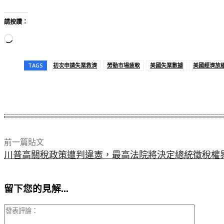
請按讚：
正
在
TAGS
初次申請失業救濟
勞動市場疲軟
美國失業數據
美國經濟放
載
入
分享
.
.
.
前一篇貼文
川普高關稅政策遭判違憲，最高法院將決定總統徵稅權
留下您的見解...
發
表