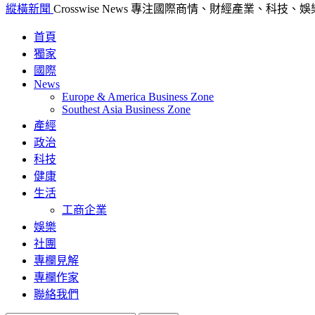
縱橫新聞
Crosswise News 專注國際商情、財經產業、
首頁
獨家
國際
News
Europe & America Business Zone
Southest Asia Business Zone
產經
政治
科技
健康
生活
工商企業
娛樂
社團
專欄見解
專欄作家
聯絡我們