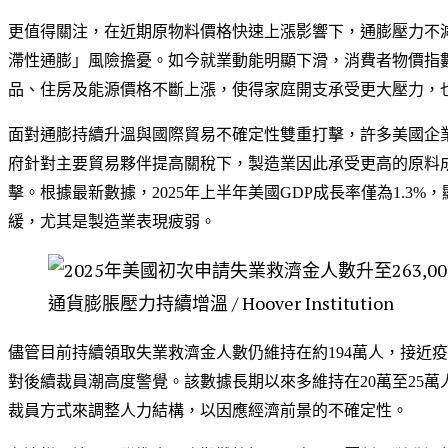
更值得關注，在近期原物料價格快速上漲影響下，通膨壓力不
滯性通膨」風險擔憂。如今就業動能明顯下滑，消費者物價指數
品、住房及能源價格不斷上漲，使得家庭開支承受更大壓力，
面對通膨持續升溫與國際貿易不確定性雙重打擊，許多美國企
府針對主要貿易夥伴提高關稅下，製造業因此承受更高的原料
擊。根據最新數據，2025年上半年美國GDP成長率僅為1.3%，
緩，尤其是製造業表現疲弱。
通貨膨脹壓力持續增溫 / Hoover Institution
儘管目前持續領取失業救濟金人數仍維持在約194萬人，接近
對後續裁員潮高度警覺。該數據長期以來多維持在20萬至25萬
裁員方式來調整人力結構，以因應經濟前景的不確定性。