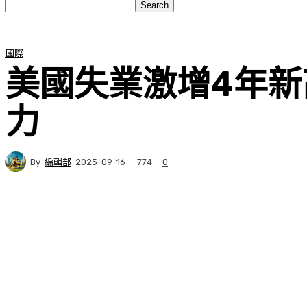
國際
美國失業激增4年新
力
By
編輯部
774
2025-09-16
0