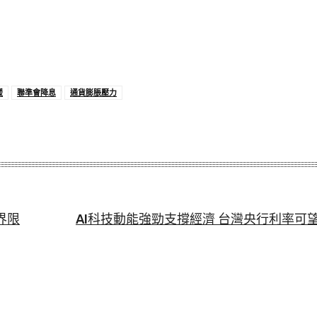
緩
聯準會降息
通貨膨脹壓力
界限
AI科技動能強勁支撐經濟 台灣央行利率可望