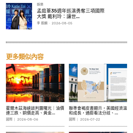
娛樂
孟庭葦35週年巡演勇奪三項國際
大獎 戴利玲：讓世...
李 振麟
-
2026-08-05
更多類似內容
霍爾木茲海峽談判露曙光｜油價
聯準會褐皮書顯示，美國經濟溫
連三跌、銅價走高、黃金...
和成長，通膨看法分歧、...
國際
2026-08-06
國際
2026-07-22