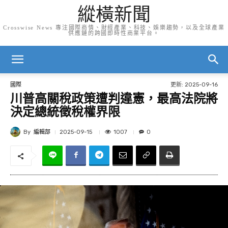
縱橫新聞
Crosswise News 專注國際商情、財經產業、科技、娛樂趨勢，以及全球產業
供應鏈的跨國即時性商業平台。
更新:
2025-09-16
國際
川普高關稅政策遭判違憲，最高法院將
決定總統徵稅權界限
By
編輯部
1007
2025-09-15
0