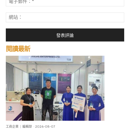
子
郵
網
件
站
*
閱讀最新
工商企業
編輯部
-
2026-08-07