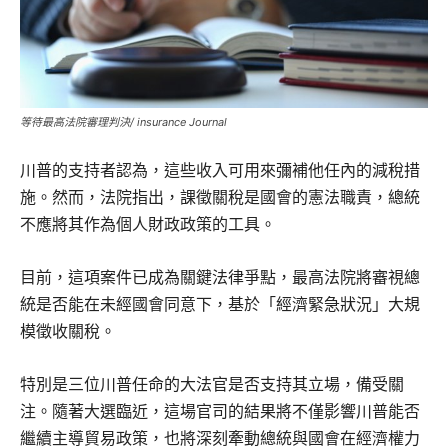
等待最高法院審理判決/ insurance Journal
川普的支持者認為，這些收入可用來彌補他任內的減稅措
施。然而，法院指出，課徵關稅是國會的憲法職責，總統
不應將其作為個人財政政策的工具。
目前，這項案件已成為關鍵法律爭點，最高法院將審視總
統是否能在未經國會同意下，基於「經濟緊急狀況」大規
模徵收關稅。
特別是三位川普任命的大法官是否支持其立場，備受關
注。隨著大選臨近，這場官司的結果將不僅影響川普能否
繼續主導貿易政策，也將深刻牽動總統與國會在經濟權力