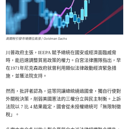
高關稅引發市場價位高漲 / Goldman Sachs
川普政府主張，IEEPA 賦予總統在國安或經濟面臨威脅
時，能迅速調整貿易政策的權力。白宮法律團隊指出，早
在1971年尼克森政府就曾利用類似法律啟動經濟緊急措
施，並獲法院支持。
然而，批評者認為，這等同讓總統繞過國會，獨自行使對
外關稅決策，削弱美國憲法的三權分立與民主制衡。上訴
法院以 7 比 4 結果裁定，國會從未授權總統可「無限制徵
稅」。