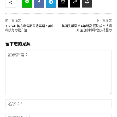
前一篇貼文
下一篇貼文
TikTok 美方出售期限恐再延，美中
美國失業激增4年新高 通膨成本持續
科技角力戰升溫
升溫 加劇聯準會抉擇壓力
留下您的見解...
發
表
名
評
字
論：
*
電