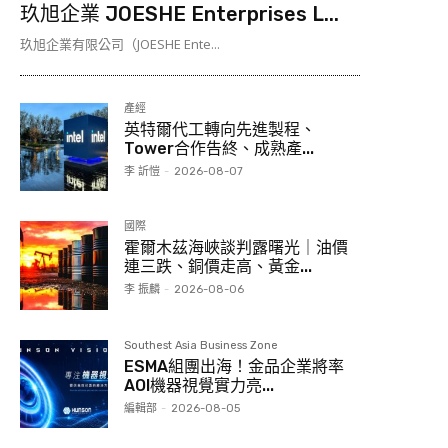
玖旭企業 JOESHE Enterprises L...
玖旭企業有限公司（JOESHE Ente...
產經
英特爾代工轉向先進製程、
Tower合作告終、成熟產...
李 訢愷
-
2026-08-07
國際
霍爾木茲海峽談判露曙光｜油價
連三跌、銅價走高、黃金...
李 振麟
-
2026-08-06
Southest Asia Business Zone
ESMA組團出海！金品企業將率
AOI機器視覺實力亮...
編輯部
-
2026-08-05