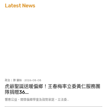
Latest News
政治
鄭 儷絲
-
2026-08-08
虎爺聖誕送暖偏鄉！王春梅率立委黃仁服務團
隊捐贈36...
響應公益、關懷偏鄉學童及弱勢家庭，立法委...