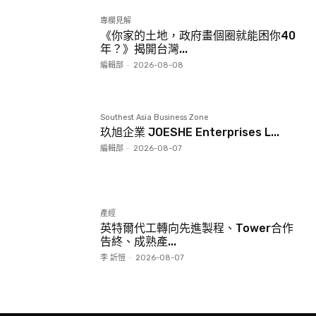
專欄見解
《你家的土地，政府畫個圈就能困你40
年？》揭開台灣...
編輯部
-
2026-08-08
Southest Asia Business Zone
玖旭企業 JOESHE Enterprises L...
編輯部
-
2026-08-07
產經
英特爾代工轉向先進製程、Tower合作
告終、成熟產...
李 訢愷
-
2026-08-07