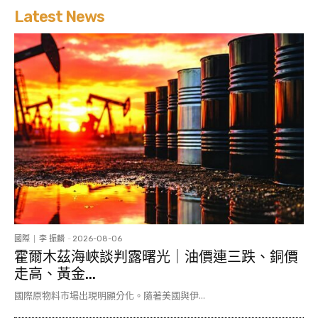
Latest News
國際
李 振麟
-
2026-08-06
霍爾木茲海峽談判露曙光｜油價連三跌、銅價
走高、黃金...
國際原物料市場出現明顯分化。隨著美國與伊...