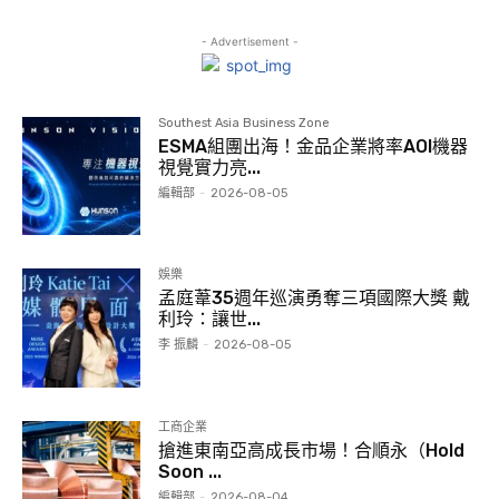
- Advertisement -
Southest Asia Business Zone
ESMA組團出海！金品企業將率AOI機器
視覺實力亮...
編輯部
-
2026-08-05
娛樂
孟庭葦35週年巡演勇奪三項國際大獎 戴
利玲：讓世...
李 振麟
-
2026-08-05
工商企業
搶進東南亞高成長市場！合順永（Hold
Soon ...
編輯部
-
2026-08-04